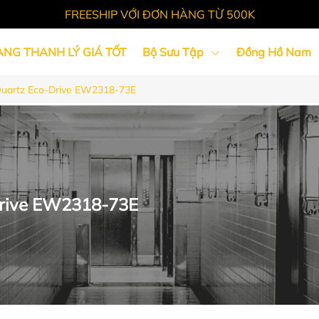
FREESHIP VỚI ĐƠN HÀNG TỪ 500K
ÀNG THANH LÝ GIÁ TỐT
Bộ Sưu Tập
Đồng Hồ Nam
Quartz Eco-Drive EW2318-73E
Tin Tức
Drive EW2318-73E