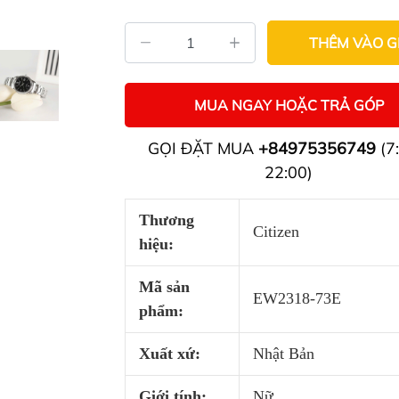
THÊM VÀO G
MUA NGAY HOẶC TRẢ GÓP
GỌI ĐẶT MUA
+84975356749
(7:
22:00)
Thương
Citizen
hiệu:
Mã sản
EW2318-73E
phẩm:
Xuất xứ:
Nhật Bản
Giới tính:
Nữ