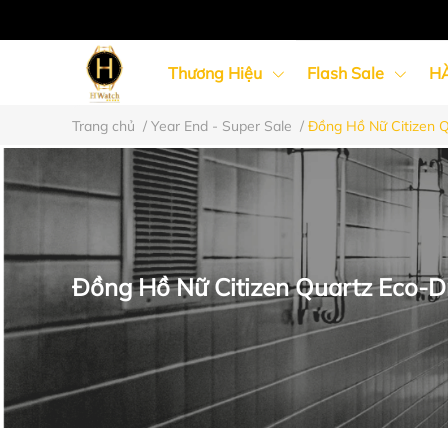
Thương Hiệu
Flash Sale
H
Trang chủ
/
Year End - Super Sale
/
Đồng Hồ Nữ Citizen 
Đồng Hồ Nữ
Đồng Hồ Cặp Đôi
Đồng Hồ Nữ Citizen Quartz Eco-