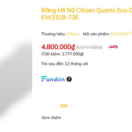
Đồng Hồ Nữ Citizen Quartz Eco-D
EW2318-73E
Thương hiệu:
Citizen
Mã sản phẩm:
EW2318-7
4.800.000₫
8.577.000₫
-44%
(Tiết kiệm:
3.777.000₫
)
Trả sau đến 12 tháng với
Giảm đến
50K
khi thanh toán qua Fundiin.
Xem thêm