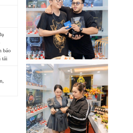
Dạ
-
h báo
á tải
m,