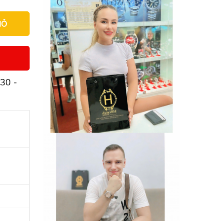
IỎ
30 -