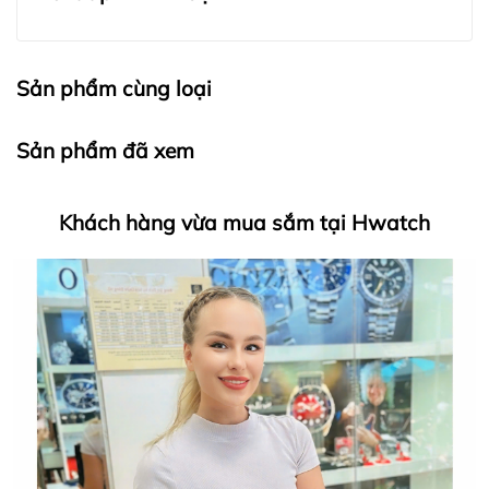
Sản phẩm cùng loại
Sản phẩm đã xem
Khách hàng vừa mua sắm tại Hwatch
HWATCH Chuyên Nhập khẩu Và Phân Phối Các Loại
Đồng Hồ Chính Hãng
Hwatch Chuyên Nhập khẩu Và Phân Phối Các Loại
Đồng Hồ Chính Hãng