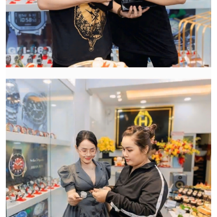
hàng:
HWATCH Chuyên Nhập khẩu Và Phân Phối Các Loại
Đồng Hồ Chính Hãng
CẢM ƠN QUÝ KHÁCH ĐÃ TIN TƯỞNG VÀ ỦNG HỘ
HWATCH CHUYÊN NHẬP KHẨU và PHÂN PHỐI CÁC
LOẠI ĐỒNG HỒ CHÍNH HÃNG.
CẢM ƠN QUÝ KHÁCH ĐÃ TIN TƯỞNG VÀ ỦNG HỘ
HWATCH CHUYÊN NHẬP KHẨU và PHÂN PHỐI CÁC
LOẠI ĐỒNG HỒ CHÍNH HÃNG.