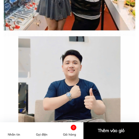
0
Thêm vào giỏ
Nhắn tin
Gọi điện
Giỏ hàng