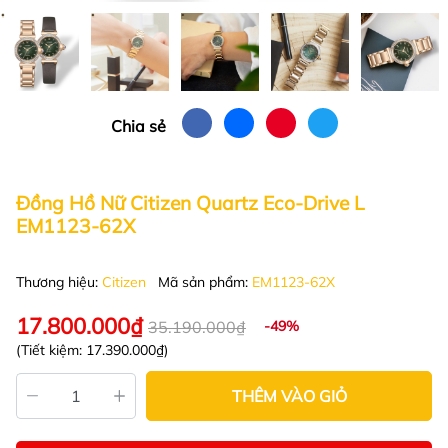
Chia sẻ
Đồng Hồ Nữ Citizen Quartz Eco-Drive L
EM1123-62X
Thương hiệu:
Citizen
Mã sản phẩm:
EM1123-62X
17.800.000₫
35.190.000₫
-49%
(Tiết kiệm:
17.390.000₫
)
THÊM VÀO GIỎ