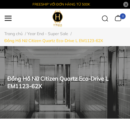
FREESHIP VỚI ĐƠN HÀNG TỪ 500K
0
Trang chủ
/
Year End - Super Sale
/
Đồng Hồ Nữ Citizen Quartz Eco-Drive L EM1123-62X
Đồng Hồ Nữ Citizen Quartz Eco-Drive L
EM1123-62X