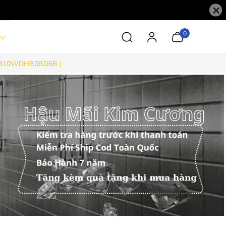
×
0
FC310WDHB3BD6B )