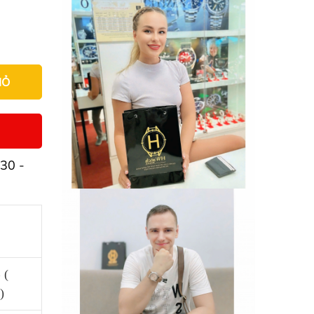
IỎ
30 -
 (
)