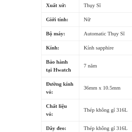
Xuất xứ:
Thụy Sĩ
Giới tính:
Nữ
Bộ máy:
Automatic Thụy Sĩ
Kính:
Kính sapphire
Bảo hành
7 năm
tại Hwatch
Đường kính
36mm x 10.5mm
vỏ:
Chất liệu
Thép không gỉ 316L
vỏ:
Dây đeo:
Thép không gỉ 316L