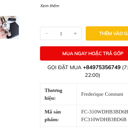
Xem thêm
THÊM VÀO G
MUA NGAY HOẶC TRẢ GÓP
GỌI ĐẶT MUA
+84975356749
(7:
22:00)
Thương
Frederique Constant
hiệu:
Mã sản
FC-310WDHB3BD6B
phẩm:
FC310WDHB3BD6B 