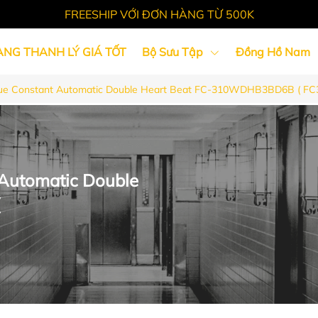
FREESHIP VỚI ĐƠN HÀNG TỪ 500K
ÀNG THANH LÝ GIÁ TỐT
Bộ Sưu Tập
Đồng Hồ Nam
que Constant Automatic Double Heart Beat FC-310WDHB3BD6B ( 
Tin Tức
 Automatic Double
(