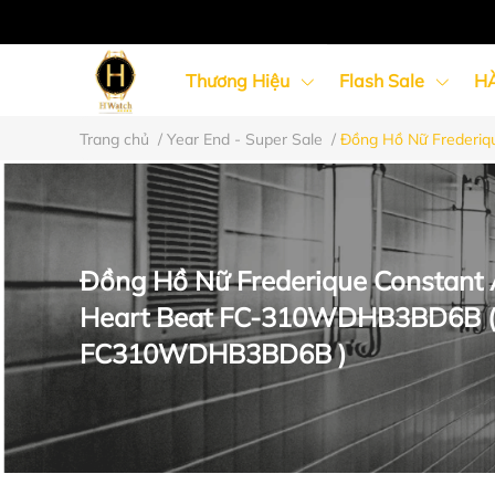
Thương Hiệu
Flash Sale
H
Trang chủ
/
Year End - Super Sale
/
Đồng Hồ Nữ Frederi
Đồng Hồ Nữ
Đồng Hồ Cặp Đôi
Đồng Hồ Nữ Frederique Constant
Heart Beat FC-310WDHB3BD6B 
FC310WDHB3BD6B )