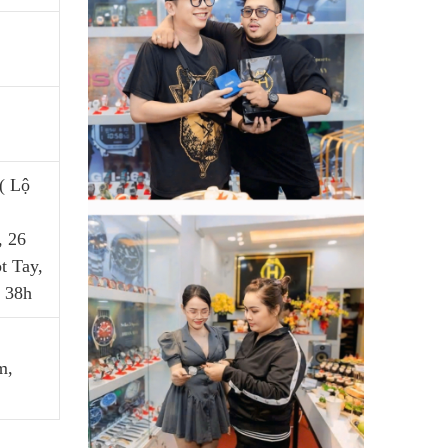
( Lộ
, 26
t Tay,
t 38h
m,