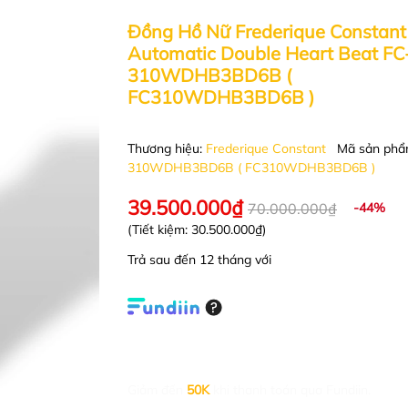
Đồng Hồ Nữ Frederique Constant
Automatic Double Heart Beat FC
310WDHB3BD6B (
FC310WDHB3BD6B )
Thương hiệu:
Frederique Constant
Mã sản ph
310WDHB3BD6B ( FC310WDHB3BD6B )
39.500.000₫
70.000.000₫
-44%
(Tiết kiệm:
30.500.000₫
)
Trả sau đến 12 tháng với
Giảm đến
50K
khi thanh toán qua Fundiin.