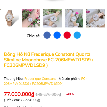
Chia sẻ
Đồng Hồ Nữ Frederique Constant Quartz
Slimline Moonphase FC-206MPWD1SD9 (
FC206MPWD1SD9 )
Thương hiệu:
Frederique Constant
Mã sản phẩm:
FC-
206MPWD1SD9 ( FC206MPWD1SD9 )
77.000.000₫
149.270.000₫
-48%
(Tiết kiệm:
72.270.000₫
)