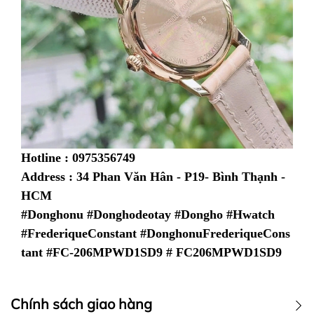
Hotline : 0975356749
Address : 34 Phan Văn Hân - P19- Bình Thạnh -
HCM
#Donghonu #Donghodeotay #Dongho #Hwatch
#FrederiqueConstant #DonghonuFrederiqueCons
tant #FC-206MPWD1SD9 # FC206MPWD1SD9
Chính sách giao hàng