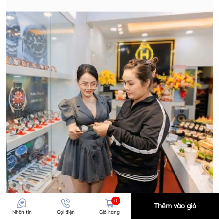
CẢM ƠN QUÝ KHÁCH ĐÃ TIN TƯỞNG VÀ ỦNG HỘ
HWATCH CHUYÊN NHẬP KHẨU và PHÂN PHỐI CÁC
LOẠI ĐỒNG HỒ CHÍNH HÃNG.
CẢM ƠN QUÝ KHÁCH ĐÃ TIN TƯỞNG VÀ ỦNG HỘ
HWATCH CHUYÊN NHẬP KHẨU và PHÂN PHỐI CÁC
LOẠI ĐỒNG HỒ CHÍNH HÃNG.
0
Thêm vào giỏ
Nhắn tin
Gọi điện
Giỏ hàng