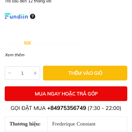
Trả sau đến 12 tháng với
Giảm đến
50K
khi thanh toán qua Fundiin.
Xem thêm
THÊM VÀO GIỎ
MUA NGAY HOẶC TRẢ GÓP
GỌI ĐẶT MUA
+84975356749
(7:30 - 22:00)
Thương hiệu:
Frederique Constant