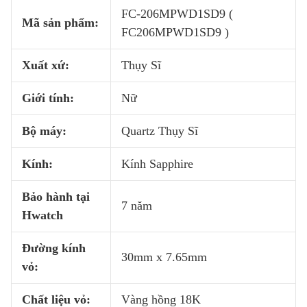
FC-206MPWD1SD9 (
Mã sản phẩm:
FC206MPWD1SD9 )
Xuất xứ:
Thụy Sĩ
Giới tính:
Nữ
Bộ máy:
Quartz Thụy Sĩ
Kính:
Kính Sapphire
Bảo hành tại
7 năm
Hwatch
Đường kính
30mm x 7.65mm
vỏ:
Chất liệu vỏ:
Vàng hồng 18K