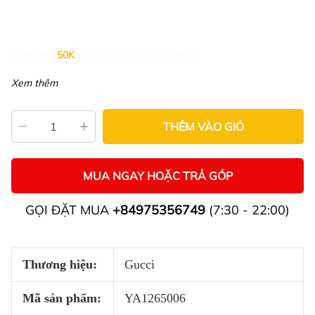
Giảm đến
50K
khi thanh toán qua Fundiin.
Xem thêm
THÊM VÀO GIỎ
MUA NGAY HOẶC TRẢ GÓP
GỌI ĐẶT MUA
+84975356749
(7:30 - 22:00)
Thương hiệu:
Gucci
Mã sản phẩm:
YA1265006