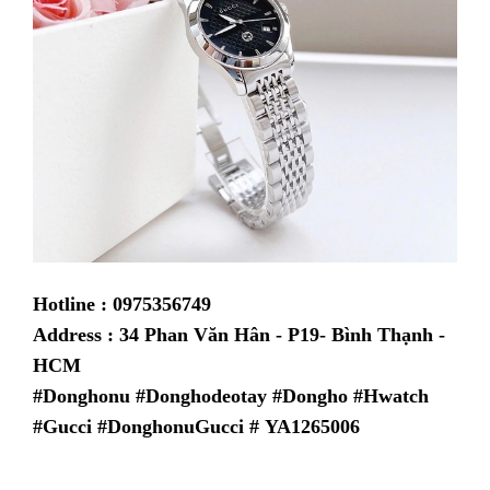
Hotline : 0975356749
Address : 34 Phan Văn Hân - P19- Bình Thạnh -
HCM
#Donghonu #Donghodeotay #Dongho #Hwatch
#Gucci #DonghonuGucci # YA1265006