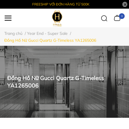
FREESHIP VỚI ĐƠN HÀNG TỪ 500K
0
Trang chủ
/
Year End - Super Sale
/
Đồng Hồ Nữ Gucci Quartz G-Timeless YA1265006
Đồng Hồ Nữ Gucci Quartz G-Timeless
YA1265006