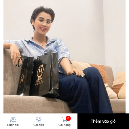
0
Thêm vào giỏ
Nhắn tin
Gọi điện
Giỏ hàng