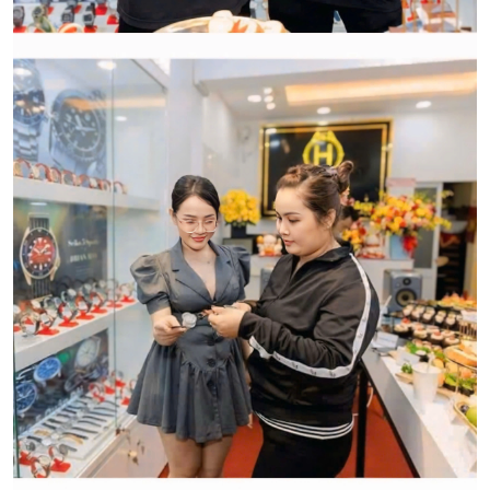
CẢM ƠN QUÝ KHÁCH ĐÃ TIN TƯỞNG VÀ ỦNG HỘ
HWATCH CHUYÊN NHẬP KHẨU và PHÂN PHỐI CÁC
LOẠI ĐỒNG HỒ CHÍNH HÃNG.
CẢM ƠN QUÝ KHÁCH ĐÃ TIN TƯỞNG VÀ ỦNG HỘ
HWATCH CHUYÊN NHẬP KHẨU và PHÂN PHỐI CÁC
LOẠI ĐỒNG HỒ CHÍNH HÃNG.