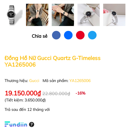
Chia sẻ
Đồng Hồ Nữ Gucci Quartz G-Timeless
YA1265006
Thương hiệu:
Gucci
Mã sản phẩm:
YA1265006
19.150.000₫
22.800.000₫
-16%
(Tiết kiệm:
3.650.000₫
)
Trả sau đến 12 tháng với