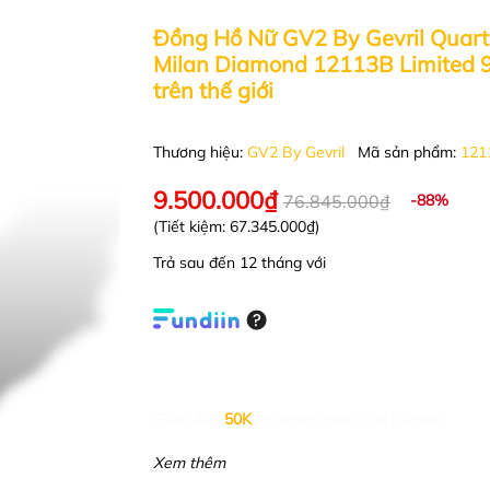
Đồng Hồ Nữ GV2 By Gevril Quart
Milan Diamond 12113B Limited 
trên thế giới
Thương hiệu:
GV2 By Gevril
Mã sản phẩm:
121
9.500.000₫
76.845.000₫
-88%
(Tiết kiệm:
67.345.000₫
)
Trả sau đến 12 tháng với
Giảm đến
50K
khi thanh toán qua Fundiin.
Xem thêm