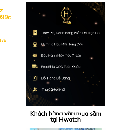
z
999c
13B
Khách hàng vừa mua sắm
tại Hwatch