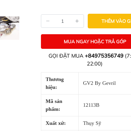
THÊM VÀO G
MUA NGAY HOẶC TRẢ GÓP
GỌI ĐẶT MUA
+84975356749
(7:
22:00)
Thương
GV2 By Gevril
hiệu:
Mã sản
12113B
phẩm:
Xuất xứ:
Thụy Sỹ