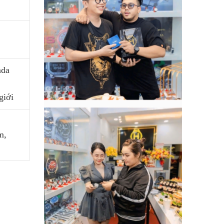
nda
giới
m,