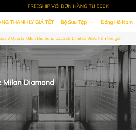
FREESHIP VỚI ĐƠN HÀNG TỪ 500K
ÀNG THANH LÝ GIÁ TỐT
Bộ Sưu Tập
Đồng Hồ Nam
vril Quartz Milan Diamond 12113B Limited 999c trên thế giới
Tin Tức
z Milan Diamond