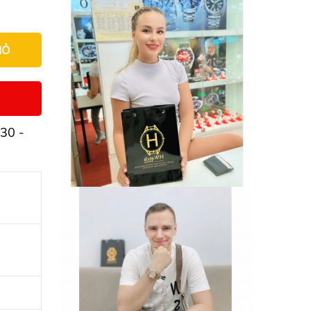
IỎ
30 -