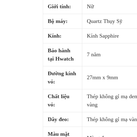
Giới tính:
Nữ
Bộ máy:
Quartz Thụy Sỹ
Kính:
Kính Sapphire
Bảo hành
7 năm
tại Hwatch
Đường kính
27mm x 9mm
vỏ:
Chất liệu
Thép không gỉ mạ de
vỏ:
vàng
Dây đeo:
Thép không gỉ mạ và
Màu mặt