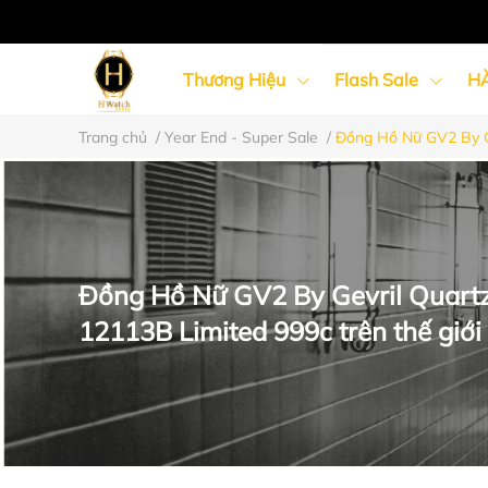
Thương Hiệu
Flash Sale
H
Trang chủ
/
Year End - Super Sale
/
Đồng Hồ Nữ GV2 By Ge
Đồng Hồ Nữ
Đồng Hồ Cặp Đôi
Đồng Hồ Nữ GV2 By Gevril Quart
12113B Limited 999c trên thế giới