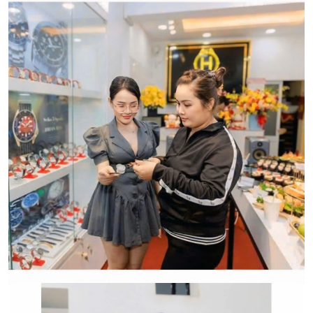
CẢM ƠN QUÝ KHÁCH ĐÃ TIN TƯỞNG VÀ ỦNG HỘ
HWATCH CHUYÊN NHẬP KHẨU và PHÂN PHỐI CÁC
LOẠI ĐỒNG HỒ CHÍNH HÃNG.
CẢM ƠN QUÝ KHÁCH ĐÃ TIN TƯỞNG VÀ ỦNG HỘ
HWATCH CHUYÊN NHẬP KHẨU và PHÂN PHỐI CÁC
LOẠI ĐỒNG HỒ CHÍNH HÃNG.