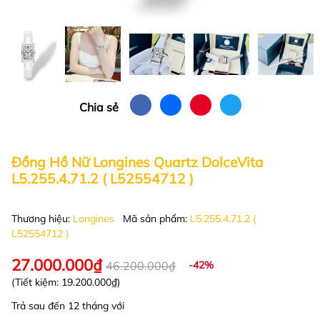
Chia sẻ
Đồng Hồ Nữ Longines Quartz DolceVita
L5.255.4.71.2 ( L52554712 )
Thương hiệu:
Longines
Mã sản phẩm:
L5.255.4.71.2 (
L52554712 )
27.000.000₫
46.200.000₫
-42%
(Tiết kiệm:
19.200.000₫
)
Trả sau đến 12 tháng với