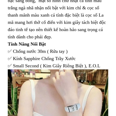
bạc sáng bóng, mặt số hình chữ nhật cá tính màu
trắng ngà nhã nhặn nổi bật với kim chỉ & cọc số
thanh mảnh màu xanh cá tính đặc biệt là cọc số La
mã mang hơi thở cổ điển với kim giây tách biệt độc
đáo tinh tế tạo nên thiết kế hoàn hảo sang trọng cá
tính dành cho phái đẹp.
Tính Năng Nổi Bật
✅ Chống nước 30m ( Rửa tay )
✅ Kính Sapphire Chống Trầy Xước
✅ Small Second ( Kim Giây Riêng Biệt ), E.O.L