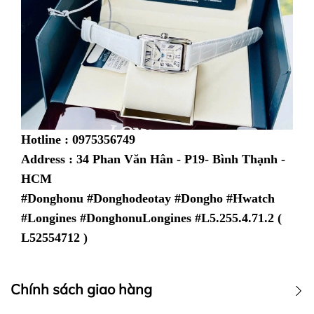
Hotline : 0975356749
Address : 34 Phan Văn Hân - P19- Bình Thạnh -
HCM
#Donghonu #Donghodeotay #Dongho #Hwatch
#Longines #DonghonuLongines #L5.255.4.71.2 (
L52554712 )
Chính sách giao hàng