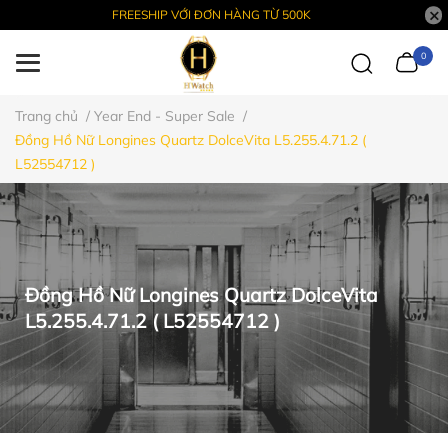
FREESHIP VỚI ĐƠN HÀNG TỪ 500K
0
Trang chủ
/
Year End - Super Sale
/
Đồng Hồ Nữ Longines Quartz DolceVita L5.255.4.71.2 (
L52554712 )
Đồng Hồ Nữ Longines Quartz DolceVita
L5.255.4.71.2 ( L52554712 )