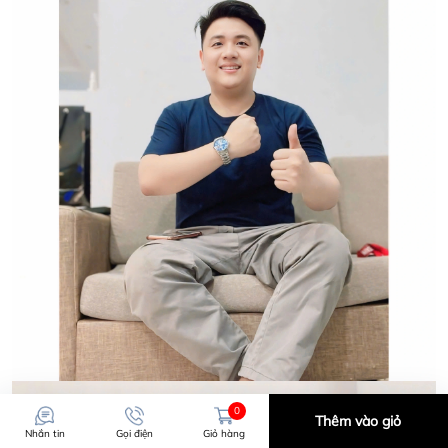
0
Thêm vào giỏ
Nhắn tin
Gọi điện
Giỏ hàng