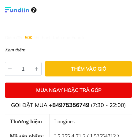
Giảm đến
50K
khi thanh toán qua Fundiin.
Xem thêm
THÊM VÀO GIỎ
MUA NGAY HOẶC TRẢ GÓP
GỌI ĐẶT MUA
+84975356749
(7:30 - 22:00)
Thương hiệu:
Longines
Mã sản phẩm:
L5.255.4.71.2 ( L52554712 )