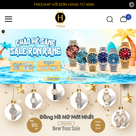
FREESHIP VỚI ĐƠN HÀNG TỪ 500K
0