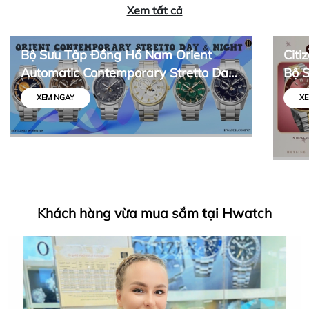
Xem tất cả
Bộ Sưu Tập Đồng Hồ Nam Orient
Citi
Automatic Contemporary Stretto Day
Bộ 
& Night
Thiế
XEM NGAY
XE
Khách hàng vừa mua sắm tại Hwatch