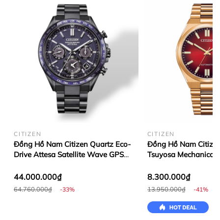
CITIZEN
CITIZEN
Đồng Hồ Nam Citizen Quartz Eco-
Đồng Hồ Nam Citize
Drive Attesa Satellite Wave GPS
Tsuyosa Mechanical 
CC4059-64L
NJ0153-82X
44.000.000₫
8.300.000₫
64.760.000₫
13.950.000₫
-33%
-41%