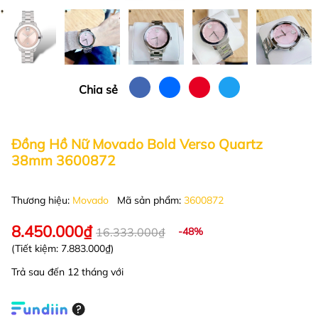
Chia sẻ
Đồng Hồ Nữ Movado Bold Verso Quartz
38mm 3600872
Thương hiệu:
Movado
Mã sản phẩm:
3600872
8.450.000₫
16.333.000₫
-48%
(Tiết kiệm:
7.883.000₫
)
Trả sau đến 12 tháng với