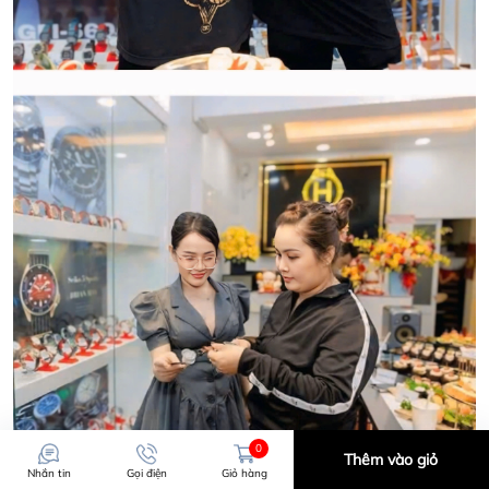
0
Thêm vào giỏ
Nhắn tin
Gọi điện
Giỏ hàng