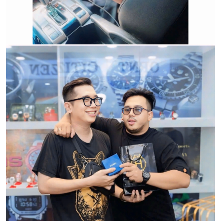
CẢM ƠN QUÝ KHÁCH ĐÃ TIN TƯỞNG VÀ ỦNG HỘ
HWATCH CHUYÊN NHẬP KHẨU và PHÂN PHỐI CÁC
LOẠI ĐỒNG HỒ CHÍNH HÃNG.
CẢM ƠN QUÝ KHÁCH ĐÃ TIN TƯỞNG VÀ ỦNG HỘ
HWATCH CHUYÊN NHẬP KHẨU và PHÂN PHỐI CÁC
LOẠI ĐỒNG HỒ CHÍNH HÃNG.