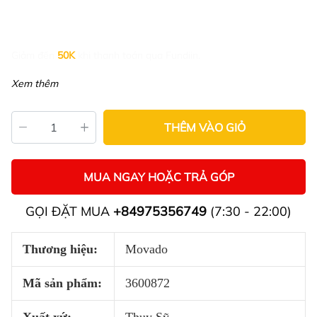
Giảm đến
50K
khi thanh toán qua Fundiin.
Xem thêm
THÊM VÀO GIỎ
MUA NGAY HOẶC TRẢ GÓP
GỌI ĐẶT MUA
+84975356749
(7:30 - 22:00)
Thương hiệu:
Movado
Mã sản phẩm:
3600872