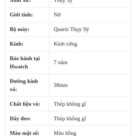
Xuất xứ:
Thụy Sỹ
Giới tính:
Nữ
Bộ máy:
Quartz Thụy Sỹ
Kính:
Kính cứng
Bảo hành tại
7 năm
Hwatch
Đường kính
38mm
vỏ:
Chất liệu vỏ:
Thép không gỉ
Dây đeo:
Thép không gỉ
Màu mặt số:
Màu hồng