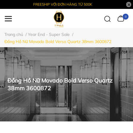
FREESHIP VỚI ĐƠN HÀNG TỪ 500K
0
Trang chủ
/
Year End - Super Sale
/
Đồng Hồ Nữ Movado Bold Verso Quartz 38mm 3600872
Đồng Hồ Nữ Movado Bold Verso Quartz
38mm 3600872