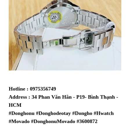
Hotline : 0975356749
Address : 34 Phan Văn Hân - P19- Bình Thạnh -
HCM
#Donghonu #Donghodeotay #Dongho #Hwatch
#Movado #DonghonuMovado #3600872