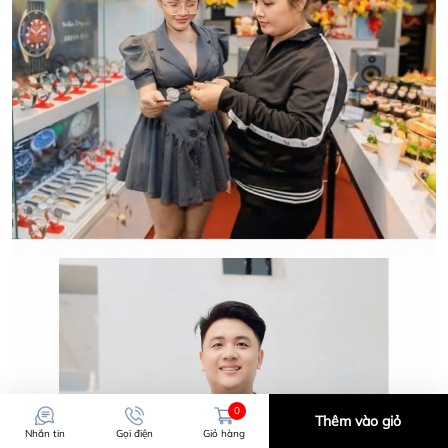
CẢM ƠN QUÝ KHÁCH ĐÃ TIN TƯỞNG VÀ ỦNG HỘ
HWATCH CHUYÊN NHẬP KHẨU và PHÂN PHỐI CÁC
LOẠI ĐỒNG HỒ CHÍNH HÃNG.
0
Thêm vào giỏ
Nhắn tin
Gọi điện
Giỏ hàng