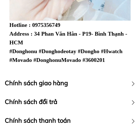
Hotline : 0975356749
Address : 34 Phan Văn Hân - P19- Bình Thạnh -
HCM
#Donghonu #Donghodeotay #Dongho #Hwatch
#Movado #DonghonuMovado #3600201
Chính sách giao hàng
Chính sách vận chuyển
Chính sách đổi trả
Chính sách thanh toán
Chính sách thanh toán :