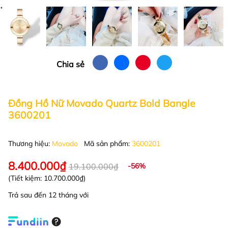
Chia sẻ
Đồng Hồ Nữ Movado Quartz Bold Bangle
3600201
Thương hiệu:
Movado
Mã sản phẩm:
3600201
8.400.000₫
19.100.000₫
-56%
(Tiết kiệm:
10.700.000₫
)
Trả sau đến 12 tháng với