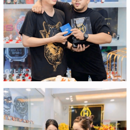
Qui trình xử lý thủ tục đổi trả
hàng:
HWATCH Chuyên Nhập khẩu Và Phân Phối Các Loại
Đồng Hồ Chính Hãng
CẢM ƠN QUÝ KHÁCH ĐÃ TIN TƯỞNG VÀ ỦNG HỘ
HWATCH CHUYÊN NHẬP KHẨU và PHÂN PHỐI CÁC
LOẠI ĐỒNG HỒ CHÍNH HÃNG.