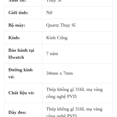
Xuất xứ:
Thụy Sĩ
Giới tính:
Nữ
Bộ máy:
Quartz Thụy Sĩ
Kính:
Kính Cứng
Bảo hành tại
7 năm
Hwatch
Đường kính
34mm x 7mm
vỏ:
Thép không gỉ 316L mạ vàng
Chất liệu vỏ:
công nghệ PVD
Thép không gỉ 316L mạ vàng
Dây đeo:
công nghệ PVD