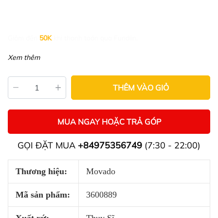
Giảm đến
50K
khi thanh toán qua Fundiin.
Xem thêm
THÊM VÀO GIỎ
MUA NGAY HOẶC TRẢ GÓP
GỌI ĐẶT MUA
+84975356749
(7:30 - 22:00)
Thương hiệu:
Movado
Mã sản phẩm:
3600889