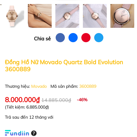
Chia sẻ
Đồng Hồ Nữ Movado Quartz Bold Evolution
3600889
Thương hiệu:
Movado
Mã sản phẩm:
3600889
8.000.000₫
14.885.000₫
-46%
(Tiết kiệm:
6.885.000₫
)
Trả sau đến 12 tháng với