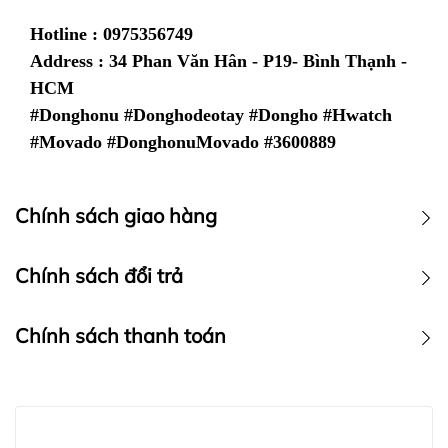
Hotline : 0975356749
Address : 34 Phan Văn Hân - P19- Bình Thạnh -
HCM
#Donghonu #Donghodeotay #Dongho #Hwatch
#Movado #DonghonuMovado #3600889
Chính sách giao hàng
Chính sách vận chuyển
Chính sách đổi trả
Chính sách thanh toán
Chính sách thanh toán :
Hwatch
LƯU Ý: HWATCH Chuyên Nhập khẩu Và Phân Phối Các
Chuyên Nhập khẩu Và Phân Phối Các Loại Đồng Hồ