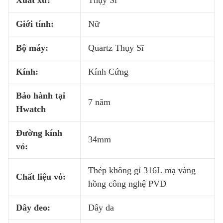
Xuất xứ:
Thụy Sĩ
Giới tính:
Nữ
Bộ máy:
Quartz Thụy Sĩ
Kính:
Kính Cứng
Bảo hành tại
7 năm
Hwatch
Đường kính
34mm
vỏ:
Thép không gỉ 316L mạ vàng
Chất liệu vỏ:
hồng công nghệ PVD
Dây đeo:
Dây da