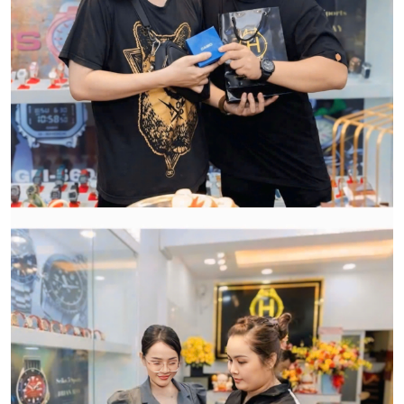
Qui trình xử lý thủ tục đổi trả
hàng:
HWATCH Chuyên Nhập khẩu Và Phân Phối Các Loại
Đồng Hồ Chính Hãng
CẢM ƠN QUÝ KHÁCH ĐÃ TIN TƯỞNG VÀ ỦNG HỘ
HWATCH CHUYÊN NHẬP KHẨU và PHÂN PHỐI CÁC
LOẠI ĐỒNG HỒ CHÍNH HÃNG.
CẢM ƠN QUÝ KHÁCH ĐÃ TIN TƯỞNG VÀ ỦNG HỘ
HWATCH CHUYÊN NHẬP KHẨU và PHÂN PHỐI CÁC