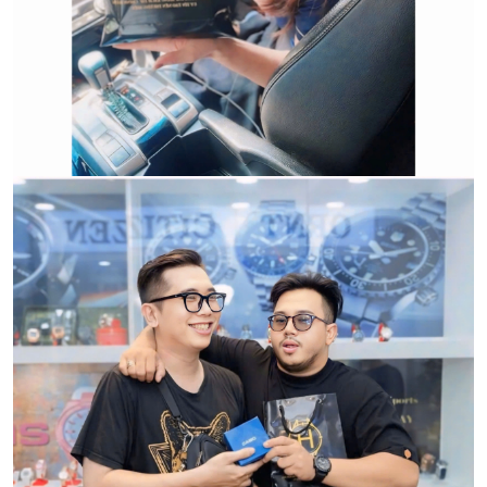
HWATCH Chuyên Nhập khẩu Và Phân Phối Các Loại
Đồng Hồ Chính Hãng
CẢM ƠN QUÝ KHÁCH ĐÃ TIN TƯỞNG VÀ ỦNG HỘ
HWATCH CHUYÊN NHẬP KHẨU và PHÂN PHỐI CÁC
LOẠI ĐỒNG HỒ CHÍNH HÃNG.
CẢM ƠN QUÝ KHÁCH ĐÃ TIN TƯỞNG VÀ ỦNG HỘ
HWATCH CHUYÊN NHẬP KHẨU và PHÂN PHỐI CÁC
LOẠI ĐỒNG HỒ CHÍNH HÃNG.