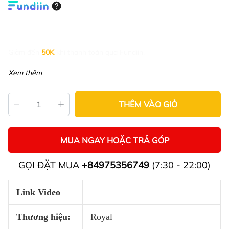
Giảm đến
50K
khi thanh toán qua Fundiin.
Xem thêm
THÊM VÀO GIỎ
MUA NGAY HOẶC TRẢ GÓP
GỌI ĐẶT MUA
+84975356749
(7:30 - 22:00)
Link Video
Thương hiệu:
Royal