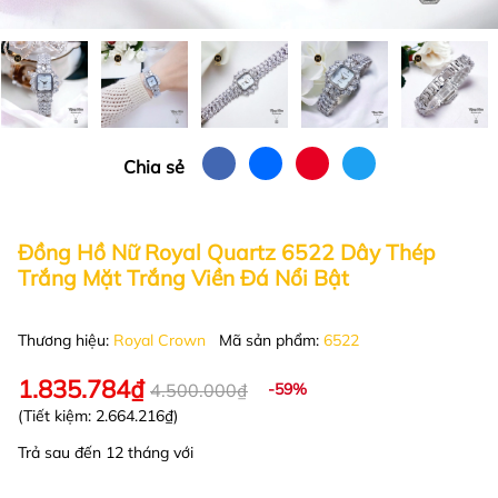
Chia sẻ
Đồng Hồ Nữ Royal Quartz 6522 Dây Thép
Trắng Mặt Trắng Viền Đá Nổi Bật
Thương hiệu:
Royal Crown
Mã sản phẩm:
6522
1.835.784₫
4.500.000₫
-59%
(Tiết kiệm:
2.664.216₫
)
Trả sau đến 12 tháng với