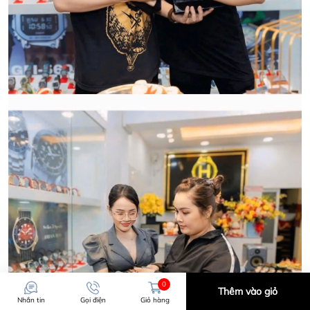
0
Thêm vào giỏ
Nhắn tin
Gọi điện
Giỏ hàng