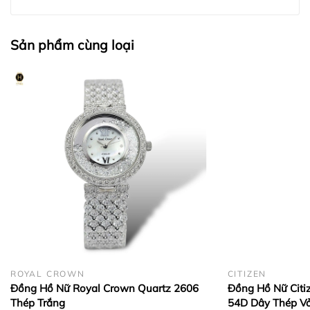
Sản phẩm cùng loại
HWATCH Chuyên Nhập khẩu Và Phân Phối Các Loại
Đồng Hồ Chính Hãng
Hwatch Chuyên Nhập khẩu Và Phân Phối Các Loại
Đồng Hồ Chính Hãng
ROYAL CROWN
CITIZEN
Đồng Hồ Nữ Royal Crown Quartz 2606
Đồng Hồ Nữ Citi
Thép Trắng
54D Dây Thép Vỏ