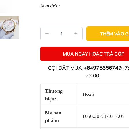
Xem thêm
THÊM VÀO G
MUA NGAY HOẶC TRẢ GÓP
GỌI ĐẶT MUA
+84975356749
(7:
22:00)
Thương
Tissot
hiệu:
Mã sản
T050.207.37.017.05
phẩm: