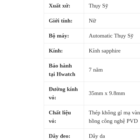
Xuất xứ:
Thụy Sỹ
Giới tính:
Nữ
Bộ máy:
Automatic Thụy Sỹ
Kính:
Kính sapphire
Bảo hành
7 năm
tại Hwatch
Đường kính
35mm x 9.8mm
vỏ:
Chất liệu
Thép không gỉ mạ và
vỏ:
hồng công nghệ PVD
Dây đeo:
Dây da