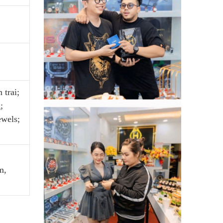
trai;
;
ewels;
m,