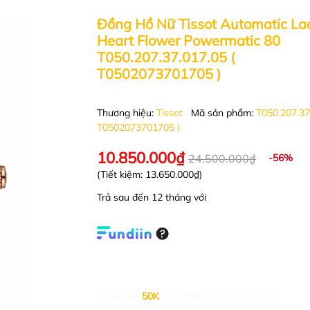
Đồng Hồ Nữ Tissot Automatic La
Heart Flower Powermatic 80
T050.207.37.017.05 (
T0502073701705 )
Thương hiệu:
Tissot
Mã sản phẩm:
T050.207.37
T0502073701705 )
10.850.000₫
24.500.000₫
-56%
(Tiết kiệm:
13.650.000₫
)
Trả sau đến 12 tháng với
Giảm đến
50K
khi thanh toán qua Fundiin.