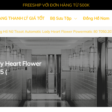
FREESHIP VỚI ĐƠN HÀNG TỪ 500K
ÀNG THANH LÝ GIÁ TỐT
Bộ Sưu Tập
Đồng Hồ Nam
g Hồ Nữ Tissot Automatic Lady Heart Flower Powermatic 80 T050.207
Tin Tức
y Heart Flower
5 (