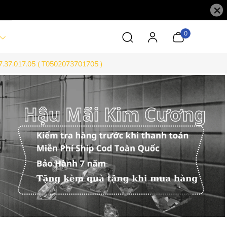
×
0
.37.017.05 ( T0502073701705 )