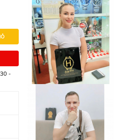
IỎ
30 -