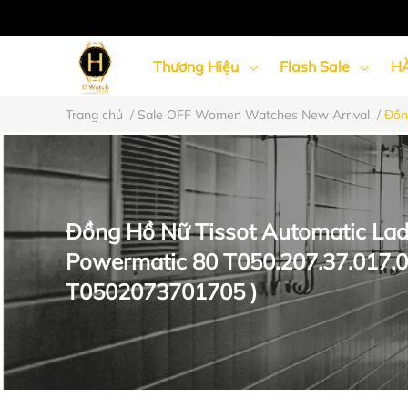
Thương Hiệu
Flash Sale
H
Trang chủ
/
Sale OFF Women Watches New Arrival
/
Đồn
Đồng Hồ Nữ
Đồng Hồ Cặp Đôi
Đồng Hồ Nữ Tissot Automatic Lad
Powermatic 80 T050.207.37.017.0
T0502073701705 )