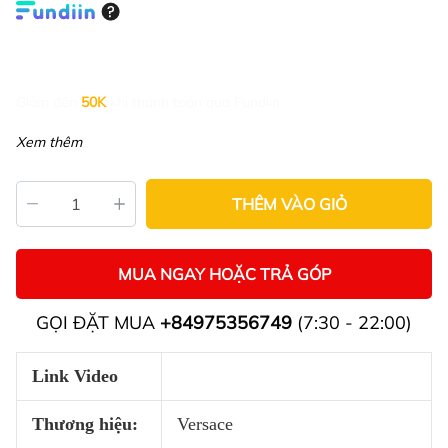
Giảm đến
50K
khi thanh toán qua Fundiin.
Xem thêm
THÊM VÀO GIỎ
MUA NGAY HOẶC TRẢ GÓP
GỌI ĐẶT MUA
+84975356749
(7:30 - 22:00)
Link Video
Thương hiệu:
Versace