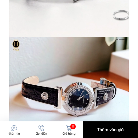
0
Thêm vào giỏ
Nhắn tin
Gọi điện
Giỏ hàng