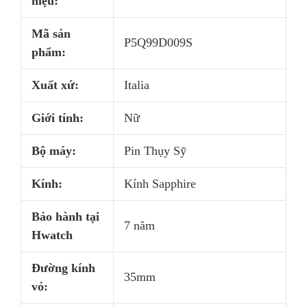
hiệu:
Mã sản
P5Q99D009S
phẩm:
Xuất xứ:
Italia
Giới tính:
Nữ
Bộ máy:
Pin Thụy Sỹ
Kính:
Kính Sapphire
Bảo hành tại
7 năm
Hwatch
Đường kính
35mm
vỏ: