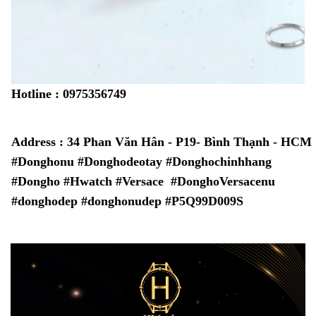
Hotline : 0975356749
Address : 34 Phan Văn Hân - P19- Bình Thạnh - HCM
#Donghonu #Donghodeotay #Donghochinhhang
#Dongho #Hwatch #
Versace
#Dongho
Versace
nu
#donghodep #donghonudep #
P5Q99D009S