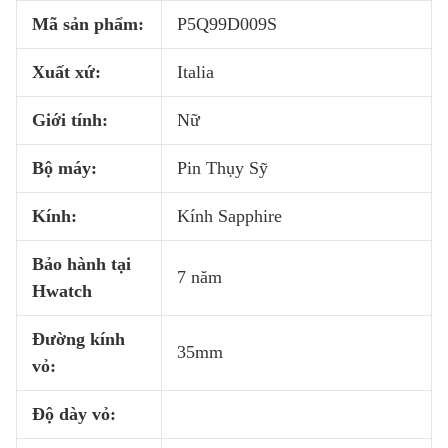
Mã sản phẩm:
P5Q99D009S
Xuất xứ:
Italia
Giới tính:
Nữ
Bộ máy:
Pin Thụy Sỹ
Kính:
Kính Sapphire
Bảo hành tại
7 năm
Hwatch
Đường kính
35mm
vỏ:
Độ dày vỏ: