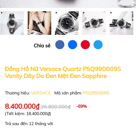
Chia sẻ
Đồng Hồ Nữ Versace Quartz P5Q99D009S
Vanity Dây Da Đen Mặt Đen Sapphire
Thương hiệu:
VERSACE
Mã sản phẩm:
P5Q99D009S
8.400.000₫
26.800.000₫
-69%
(Tiết kiệm:
18.400.000₫
)
Trả sau đến 12 tháng với