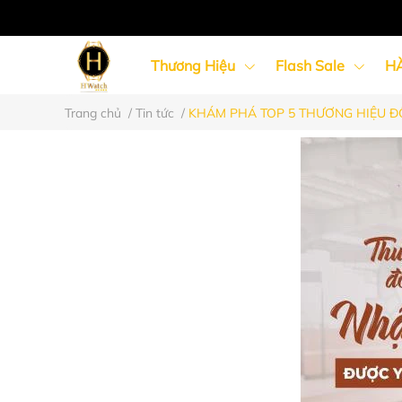
Thương Hiệu
Flash Sale
H
Trang chủ
/
Tin tức
/
KHÁM PHÁ TOP 5 THƯƠNG HIỆU Đ
Đồng Hồ Nữ
Đồng Hồ Cặp Đôi