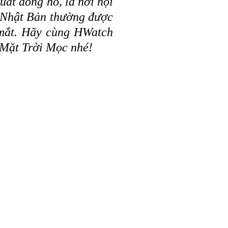
uất đồng hồ, là nơi hội
ồ Nhật Bản thường được
p mắt. Hãy cùng HWatch
 Mặt Trời Mọc nhé!