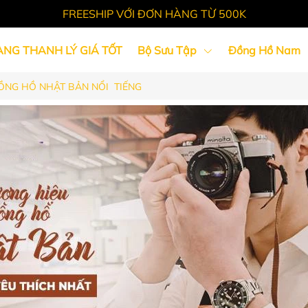
FREESHIP VỚI ĐƠN HÀNG TỪ 500K
ÀNG THANH LÝ GIÁ TỐT
Bộ Sưu Tập
Đồng Hồ Nam
ỒNG HỒ NHẬT BẢN NỔI TIẾNG
Tin Tức