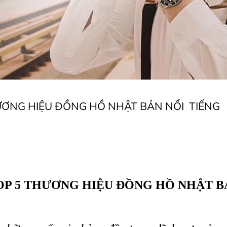
ƯƠNG HIỆU ĐỒNG HỒ NHẬT BẢN NỔI TIẾNG
P 5 THƯƠNG HIỆU ĐỒNG HỒ NHẬT B