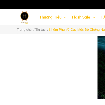
Thương Hiệu
Flash Sale
H
Trang chủ
/
Tin tức
/
Khám Phá Về Các Mức Độ Chống Nư
Đồng Hồ Nữ
Đồng Hồ Cặp Đôi