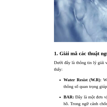
1. Giải mã các thuật n
Dưới đây là thông tin lý giả
thấy:
Water Resist (W.R)
: W
thông số quan trọng giú
BAR:
Đây là một đơn vị
hồ. Trong ngữ cảnh chố