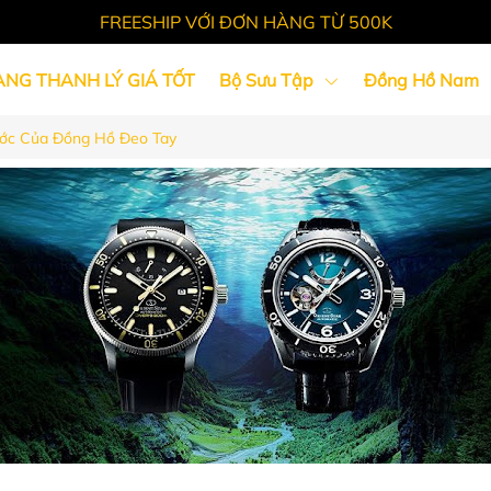
FREESHIP VỚI ĐƠN HÀNG TỪ 500K
ÀNG THANH LÝ GIÁ TỐT
Bộ Sưu Tập
Đồng Hồ Nam
ớc Của Đồng Hồ Đeo Tay
Tin Tức