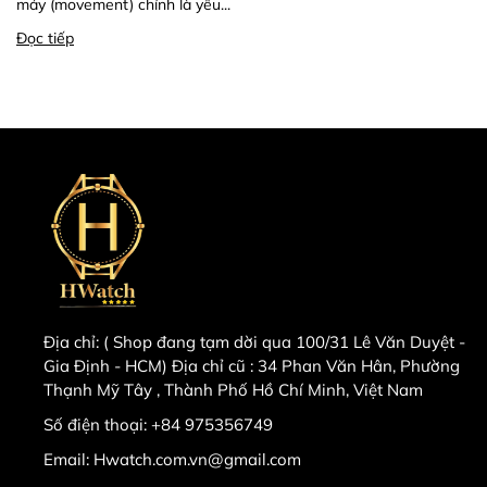
máy (movement) chính là yếu...
Đọc tiếp
Địa chỉ:
( Shop đang tạm dời qua 100/31 Lê Văn Duyệt -
Gia Định - HCM) Địa chỉ cũ : 34 Phan Văn Hân, Phường
Thạnh Mỹ Tây , Thành Phố Hồ Chí Minh, Việt Nam
Số điện thoại:
+84 975356749
Email:
Hwatch.com.vn@gmail.com