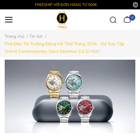
FREESHIP VỚI ĐƠN HÀNG TỪ 500K
0
Trang chủ
/
Tin tức
/
Phá Đảo Thị Trường Đồng Hồ Thời Trang 2024 - Bộ Sưu Tập
Orient Contemporary Sami Skeleton Có Gì Hot?