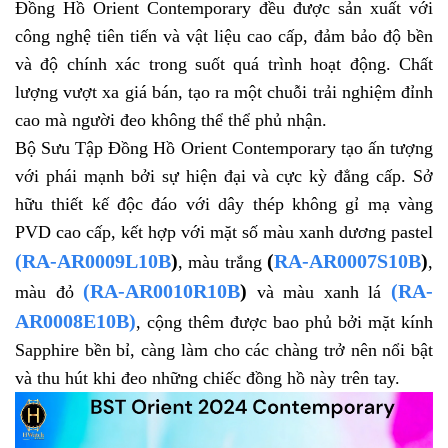
Đồng Hồ Orient Contemporary đều được sản xuất với
công nghệ tiên tiến và vật liệu cao cấp, đảm bảo độ bền
và độ chính xác trong suốt quá trình hoạt động. Chất
lượng vượt xa giá bán, tạo ra một chuỗi trải nghiệm đỉnh
cao mà người đeo không thể thể phủ nhận.
Bộ Sưu Tập Đồng Hồ Orient Contemporary tạo ấn tượng
với phái mạnh bởi sự hiện đại và cực kỳ đẳng cấp. Sở
hữu thiết kế độc đáo với dây thép không gỉ mạ vàng
PVD cao cấp, kết hợp với mặt số màu xanh dương pastel
(RA-AR0009L10B
)
(
RA-AR0007S10B
)
, màu trắng
,
(RA-AR0010R10B
)
(RA-
màu đỏ
và màu xanh lá
AR0008E10B
)
, cộng thêm được bao phủ bởi mặt kính
Sapphire bền bỉ, càng làm cho các chàng trở nên nổi bật
và thu hút khi đeo những chiếc đồng hồ này trên tay.