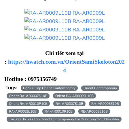
Chi tiết xem tại
:
https://hwatch.com.vn/OrientSamiSkeloton202
4
Hotline : 0975356749
Tags:
Bộ Sưu Tập Orient Contemporary
Orient Contemporary
Orient RA-AR0007S10B
Orient RA-AR0009L10B
Orient RA-AR0010R10B
RA-AR0007S10B
RA-AR0008E10B
RA-AR0009L10B
RA-AR0010R10B
RE-AR0008E10B
Tại Sao Bộ Sưu Tập Orient Contemporary Lại Được Săn Đón Đến Vậy?