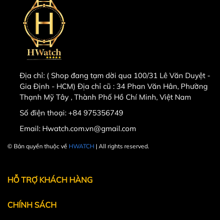
Địa chỉ:
( Shop đang tạm dời qua 100/31 Lê Văn Duyệt -
Gia Định - HCM) Địa chỉ cũ : 34 Phan Văn Hân, Phường
Thạnh Mỹ Tây , Thành Phố Hồ Chí Minh, Việt Nam
Số điện thoại:
+84 975356749
Email:
Hwatch.com.vn@gmail.com
© Bản quyền thuộc về
HWATCH
| All rights reserved.
Powered by
MT Solutions
HỖ TRỢ KHÁCH HÀNG
CHÍNH SÁCH