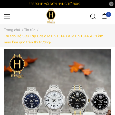
FREESHIP VỚI ĐƠN HÀNG TỪ 500K
0
Trang chủ
/
Tin tức
/
Tại sao Bộ Sưu Tập Casio MTP-1314D & MTP-1314SG “Làm
mưa làm gió” trên thị trường?