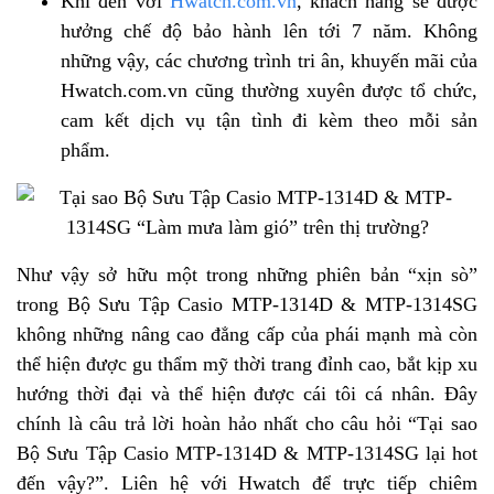
Khi đến với
Hwatch.com.vn
, khách hàng sẽ được
hưởng chế độ bảo hành lên tới 7 năm. Không
những vậy, các chương trình tri ân, khuyến mãi của
Hwatch.com.vn cũng thường xuyên được tổ chức,
cam kết dịch vụ tận tình đi kèm theo mỗi sản
phẩm.
Như vậy sở hữu một trong những phiên bản “xịn sò”
trong Bộ Sưu Tập Casio MTP-1314D & MTP-1314SG
không những nâng cao đẳng cấp của phái mạnh mà còn
thể hiện được gu thẩm mỹ thời trang đỉnh cao, bắt kịp xu
hướng thời đại và thể hiện được cái tôi cá nhân. Đây
chính là câu trả lời hoàn hảo nhất cho câu hỏi “Tại sao
Bộ Sưu Tập Casio MTP-1314D & MTP-1314SG lại hot
đến vậy?”. Liên hệ với Hwatch để trực tiếp chiêm