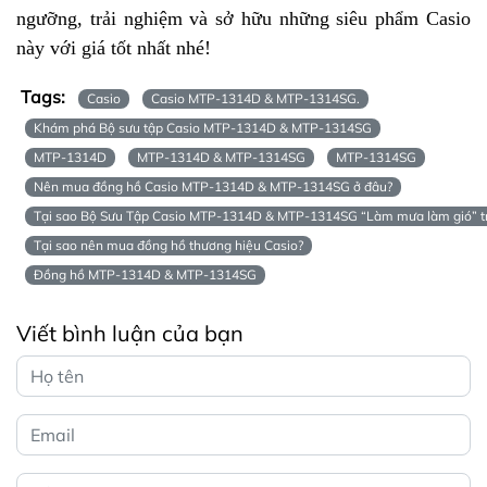
ngưỡng, trải nghiệm và sở hữu những siêu phẩm Casio
này với giá tốt nhất nhé!
Tags:
Casio
Casio MTP-1314D & MTP-1314SG.
Khám phá Bộ sưu tập Casio MTP-1314D & MTP-1314SG
MTP-1314D
MTP-1314D & MTP-1314SG
MTP-1314SG
Nên mua đồng hồ Casio MTP-1314D & MTP-1314SG ở đâu?
Tại sao Bộ Sưu Tập Casio MTP-1314D & MTP-1314SG “Làm mưa làm gió” trê
Tại sao nên mua đồng hồ thương hiệu Casio?
Đồng hồ MTP-1314D & MTP-1314SG
Viết bình luận của bạn