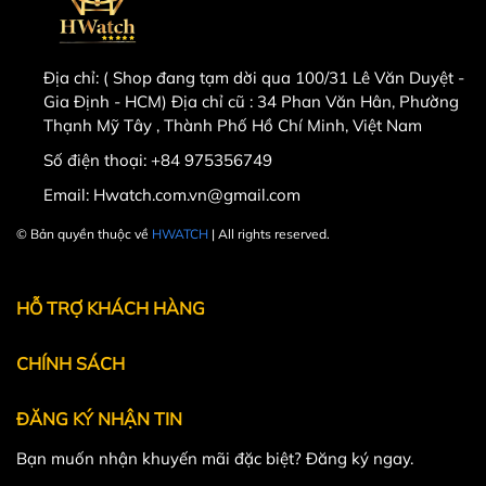
Địa chỉ:
( Shop đang tạm dời qua 100/31 Lê Văn Duyệt -
Gia Định - HCM) Địa chỉ cũ : 34 Phan Văn Hân, Phường
Thạnh Mỹ Tây , Thành Phố Hồ Chí Minh, Việt Nam
Số điện thoại:
+84 975356749
Email:
Hwatch.com.vn@gmail.com
© Bản quyền thuộc về
HWATCH
| All rights reserved.
Powered by
MT Solutions
HỖ TRỢ KHÁCH HÀNG
CHÍNH SÁCH
ĐĂNG KÝ NHẬN TIN
Bạn muốn nhận khuyến mãi đặc biệt? Đăng ký ngay.