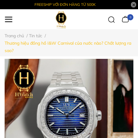
FREESHIP VỚI ĐƠN HÀNG TỪ 500K
0
Trang chủ
/
Tin tức
/
Thương hiệu đồng hồ I&W Carnival của nước nào? Chất lượng ra
sao?