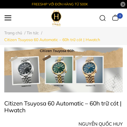
FREESHIP VỚI ĐƠN HÀNG TỪ 500K
0
Trang chủ
/
Tin tức
/
Citizen Tsuyosa 60 Automatic – 60h trữ cót | Hwatch
Citizen Tsuyosa 60 Automatic – 60h trữ cót |
Hwatch
NGUYỄN QUỐC HUY