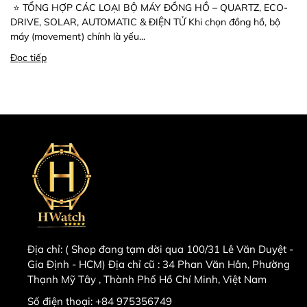
⭐ TỔNG HỢP CÁC LOẠI BỘ MÁY ĐỒNG HỒ – QUARTZ, ECO-
DRIVE, SOLAR, AUTOMATIC & ĐIỆN TỬ Khi chọn đồng hồ, bộ
máy (movement) chính là yếu...
Đọc tiếp
Địa chỉ:
( Shop đang tạm dời qua 100/31 Lê Văn Duyệt -
Gia Định - HCM) Địa chỉ cũ : 34 Phan Văn Hân, Phường
Thạnh Mỹ Tây , Thành Phố Hồ Chí Minh, Việt Nam
Số điện thoại:
+84 975356749