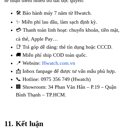
sẽ nhận thêm nhiều ưu đãi độc quyền:
🛠 Bảo hành máy 7 năm từ Hwatch.
✨ Miễn phí lau dầu, làm sạch định kỳ.
💳 Thanh toán linh hoạt: chuyển khoản, tiền mặt,
cà thẻ, Apple Pay…
📑 Trả góp dễ dàng: thẻ tín dụng hoặc CCCD.
🚚 Miễn phí ship COD toàn quốc.
📍 Website:
Hwatch.com.vn
📩 Inbox fanpage để được tư vấn mẫu phù hợp.
📞 Hotline: 0975 356 749 (Hwatch)
🏢 Showroom: 34 Phan Văn Hân – P.19 – Quận
Bình Thạnh – TP.HCM.
11. Kết luận