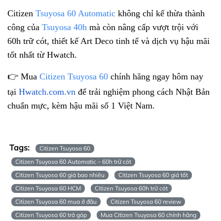
Citizen
Tsuyosa 60 Automatic
không chỉ kế thừa thành
công của
Tsuyosa 40h
mà còn nâng cấp vượt trội với
60h trữ cót, thiết kế Art Deco tinh tế và dịch vụ hậu mãi
tốt nhất từ Hwatch.
👉 Mua
Citizen Tsuyosa 60
chính hãng ngay hôm nay
tại
Hwatch.com.vn
để trải nghiệm phong cách Nhật Bản
chuẩn mực, kèm hậu mãi số 1 Việt Nam.
Tags:
Citizen Tsuyosa 60
Citizen Tsuyosa 60 Automatic – 60h trữ cót
Citizen Tsuyosa 60 giá bao nhiêu
Citizen Tsuyosa 60 giá tốt
Citizen Tsuyosa 60 HCM
Citizen Tsuyosa 60h trữ cót
Citizen Tsuyosa 60 mua ở đâu
Citizen Tsuyosa 60 review
Citizen Tsuyosa 60 trả góp
Mua Citizen Tsuyosa 60 chính hãng