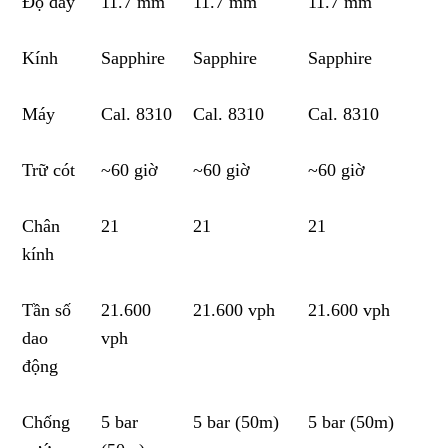
Độ dày
11.7 mm
11.7 mm
11.7 mm
Kính
Sapphire
Sapphire
Sapphire
Máy
Cal. 8310
Cal. 8310
Cal. 8310
Trữ cót
~60 giờ
~60 giờ
~60 giờ
Chân
21
21
21
kính
Tần số
21.600
21.600 vph
21.600 vph
dao
vph
động
Chống
5 bar
5 bar (50m)
5 bar (50m)