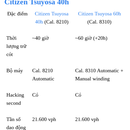
Citizen Tsuyosa 40h
Đặc điểm
Citizen Tsuyosa
Citizen Tsuyosa 60h
40h
(Cal. 8210)
(Cal. 8310)
Thời
~40 giờ
~60 giờ (+20h)
lượng trữ
cót
Bộ máy
Cal. 8210
Cal. 8310 Automatic +
Automatic
Manual winding
Hacking
Có
Có
second
Tần số
21.600 vph
21.600 vph
dao động