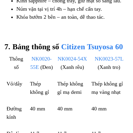
Kính sapphire – chống trầy, giữ mặt số sáng lâu.
Núm vặn tại vị trí 4h – hạn chế cấn tay.
Khóa bướm 2 bên – an toàn, dễ thao tác.
7. Bảng thông số
Citizen Tsuyosa 60
Thông
NK0020-
NK0024-54X
NK0023-57L
số
55E
(Đen)
(Xanh rêu)
(Xanh tro)
Vỏ/dây
Thép
Thép không
Thép không gỉ
không gỉ
gỉ mạ demi
mạ vàng nhạt
Đường
40 mm
40 mm
40 mm
kính