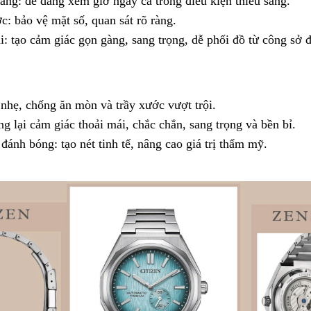
ang: dễ dàng xem giờ ngay cả trong điều kiện thiếu sáng.
: bảo vệ mặt số, quan sát rõ ràng.
đại: tạo cảm giác gọn gàng, sang trọng, dễ phối đồ từ công sở 
nhẹ, chống ăn mòn và trầy xước vượt trội.
 lại cảm giác thoải mái, chắc chắn, sang trọng và bền bỉ.
đánh bóng: tạo nét tinh tế, nâng cao giá trị thẩm mỹ.