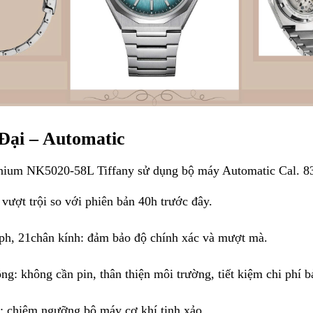
Đại – Automatic
anium NK5020-58L Tiffany sử dụng bộ máy Automatic Cal. 83
 vượt trội so với phiên bản 40h trước đây.
ph, 21chân kính: đảm bảo độ chính xác và mượt mà.
g: không cần pin, thân thiện môi trường, tiết kiệm chi phí bả
t: chiêm ngưỡng bộ máy cơ khí tinh xảo.