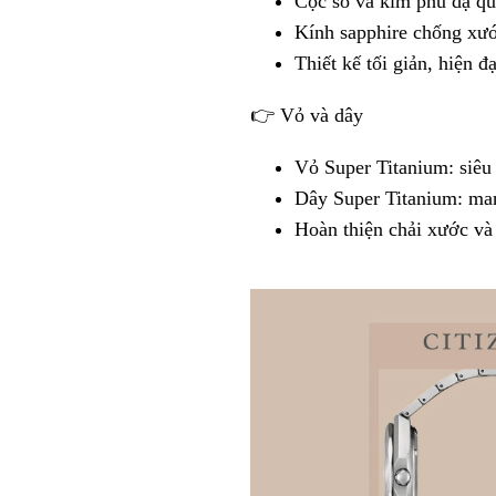
Cọc số và kim phủ dạ qu
Kính sapphire chống xước
Thiết kế tối giản, hiện 
👉 Vỏ và dây
Vỏ Super Titanium: siêu 
Dây Super Titanium: mang
Hoàn thiện chải xước và 