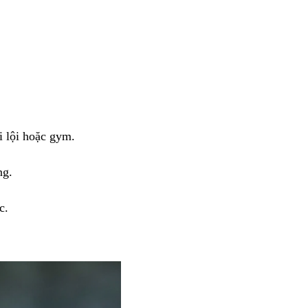
i lội hoặc gym.
ng.
c.