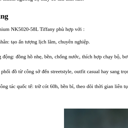
ụng
tanium NK5020-58L Tiffany
phù hợp với :
ân: tạo ấn tượng lịch lãm, chuyên nghiệp.
g động: đồng hồ nhẹ, bền, chống nước, thích hợp chạy bộ, bơ
phối đồ từ công sở đến streetstyle, outfit casual hay sang trọ
g tác quốc tế: trữ cót 60h, bền bỉ, theo dõi thời gian liên tụ