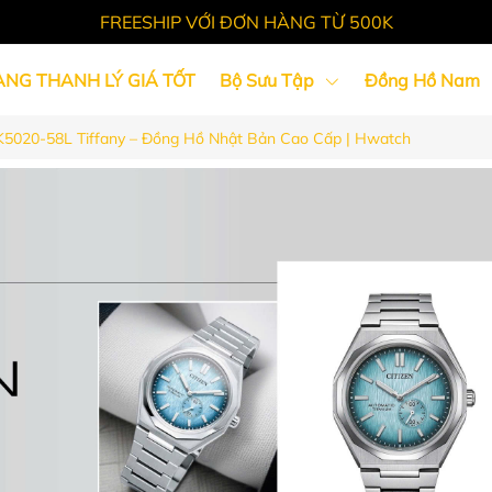
FREESHIP VỚI ĐƠN HÀNG TỪ 500K
ÀNG THANH LÝ GIÁ TỐT
Bộ Sưu Tập
Đồng Hồ Nam
NK5020-58L Tiffany – Đồng Hồ Nhật Bản Cao Cấp | Hwatch
Tin Tức