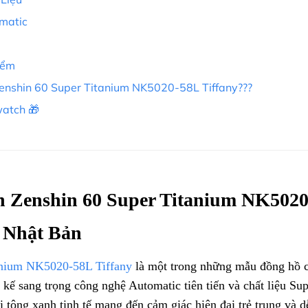
omatic
iểm
Zenshin 60 Super Titanium NK5020-58L Tiffany???
watch 🎁
n Zenshin 60 Super Titanium NK5020-
 Nhật Bản
tanium NK5020-58L Tiffany
là một trong những mẫu đồng hồ c
t kế sang trọng công nghệ Automatic tiên tiến và chất liệu Sup
i tông xanh tinh tế mang đến cảm giác hiện đại trẻ trung và 