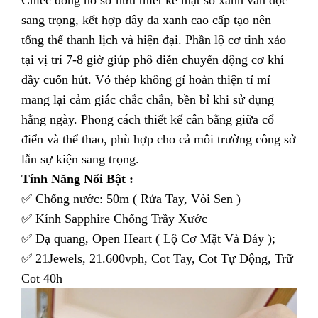
Chiếc đồng hồ sở hữu thiết kế mặt số xanh vân dọc
sang trọng, kết hợp dây da xanh cao cấp tạo nên
tổng thể thanh lịch và hiện đại. Phần lộ cơ tinh xảo
tại vị trí 7-8 giờ giúp phô diễn chuyển động cơ khí
đầy cuốn hút. Vỏ thép không gỉ hoàn thiện tỉ mỉ
mang lại cảm giác chắc chắn, bền bỉ khi sử dụng
hằng ngày. Phong cách thiết kế cân bằng giữa cổ
điển và thể thao, phù hợp cho cả môi trường công sở
lẫn sự kiện sang trọng.
Tính Năng Nổi Bật :
✅ Chống nước: 50m ( Rửa Tay, Vòi Sen )
✅ Kính Sapphire Chống Trầy Xước
✅ Dạ quang, Open Heart ( Lộ Cơ Mặt Và Đáy );
✅ 21Jewels, 21.600vph, Cot Tay, Cot Tự Động, Trữ
Cot 40h