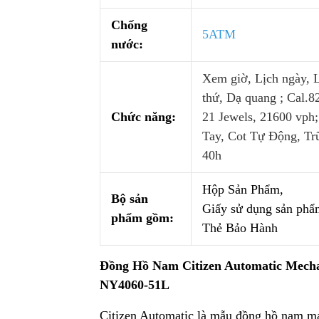
Chống
5
ATM
nước:
Xem giờ, Lịch ngày, 
thứ, Dạ quang ; Cal.8
Chức năng:
21 Jewels, 21600 vph;
Tay, Cot Tự Động, Tr
40h
Hộp Sản Phẩm,
Bộ sản
Giấy sử dụng sản phẩ
phẩm gồm:
Thẻ Bảo Hành
Đồng Hồ Nam Citizen Automatic Mecha
NY4060-51L
Citizen Automatic là mẫu đồng hồ nam m