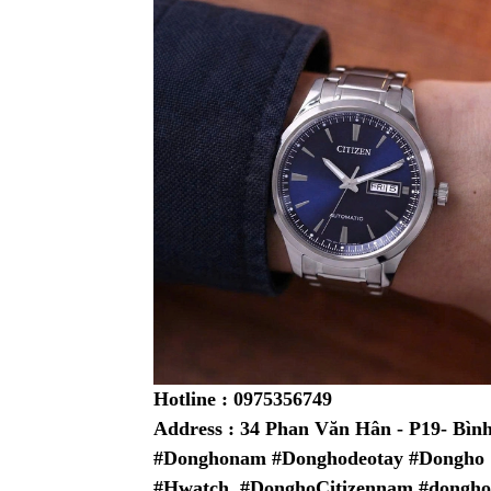
Hotline : 0975356749
Address : 34 Phan Văn Hân - P19- Bì
#Donghonam #Donghodeotay #Dongho
#Hwatch #DonghoCitizennam #dongho