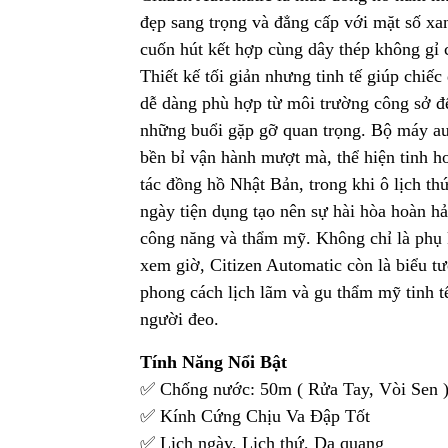
đẹp sang trọng và đẳng cấp với mặt số xa
cuốn hút kết hợp cùng dây thép không gỉ 
Thiết kế tối giản nhưng tinh tế giúp chiếc
dễ dàng phù hợp từ môi trường công sở đ
những buổi gặp gỡ quan trọng. Bộ máy a
bền bỉ vận hành mượt mà, thể hiện tinh h
tác đồng hồ Nhật Bản, trong khi ô lịch th
ngày tiện dụng tạo nên sự hài hòa hoàn h
công năng và thẩm mỹ. Không chỉ là phụ 
xem giờ, Citizen Automatic còn là biểu t
phong cách lịch lãm và gu thẩm mỹ tinh t
người đeo.
Tính Năng Nổi Bật
✅ Chống nước: 50m ( Rửa Tay, Vòi Sen 
✅ Kính Cứng Chịu Va Đập Tốt
✅ Lịch ngày, Lịch thứ, Dạ quang