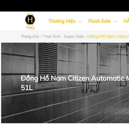
Thương Hiệu
Flash Sale
H
Trang chủ
/
Year End - Super Sale
/
Đồng Hồ Nam Citizen
Đồng Hồ Nữ
Đồng Hồ Cặp Đôi
Đồng Hồ Nam Citizen Automatic 
51L