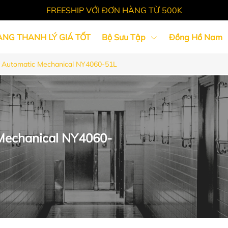
FREESHIP VỚI ĐƠN HÀNG TỪ 500K
ÀNG THANH LÝ GIÁ TỐT
Bộ Sưu Tập
Đồng Hồ Nam
 Automatic Mechanical NY4060-51L
Tin Tức
Mechanical NY4060-