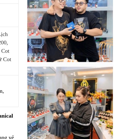
Lịch
200,
 Cot
ữ Cot
m,
nical
ang vẻ