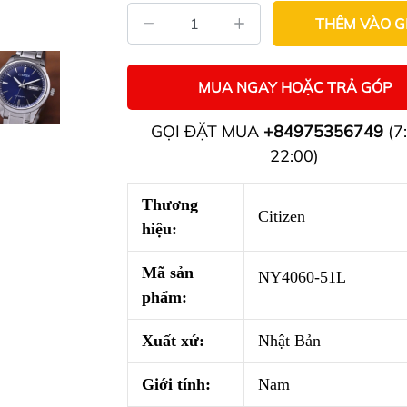
THÊM VÀO G
MUA NGAY HOẶC TRẢ GÓP
GỌI ĐẶT MUA
+84975356749
(7:
22:00)
Thương
Citizen
hiệu:
Mã sản
NY4060-51L
phẩm:
Xuất xứ:
Nhật Bản
Giới tính:
Nam