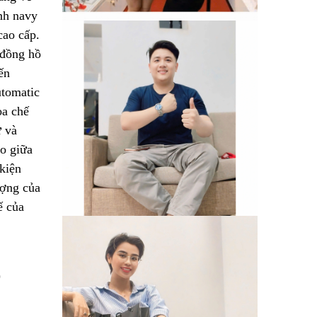
nh navy
cao cấp.
 đồng hồ
ến
utomatic
oa chế
ứ và
ảo giữa
kiện
ượng của
ế của
)