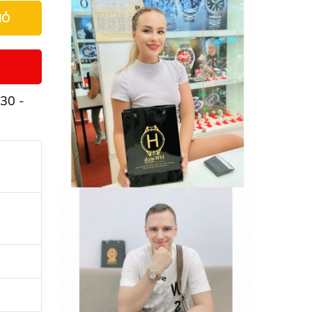
IỎ
30 -