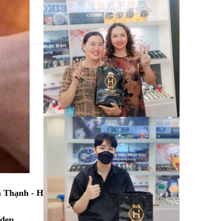
nh Thạnh - HCM
dep