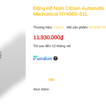
Đồng Hồ Nam Citizen Automatic
Mechanical NY4060-51L
Thương hiệu:
Citizen
Mã sản phẩm:
NY4060-5
11.930.000₫
Trả sau đến 12 tháng với
Giảm đến
50K
khi thanh toán qua Fundiin.
Xem thêm