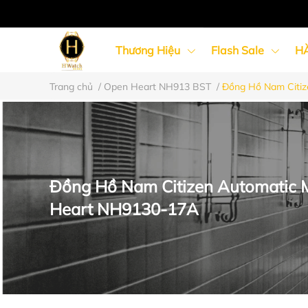
Thương Hiệu
Flash Sale
H
Trang chủ
/
Open Heart NH913 BST
/
Đồng Hồ Nam Citiz
Đồng Hồ Nữ
Đồng Hồ Cặp Đôi
Đồng Hồ Nam Citizen Automatic 
Heart NH9130-17A