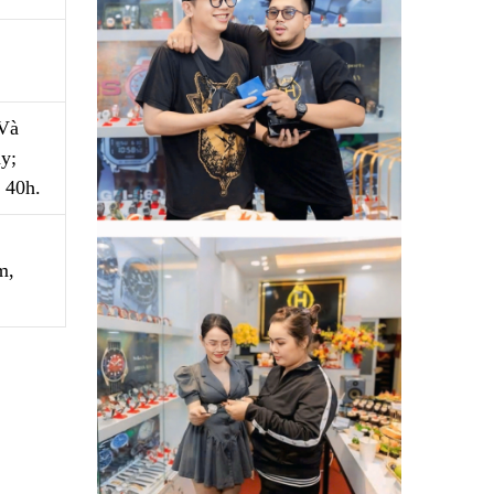
Và
y;
 40h.
m,