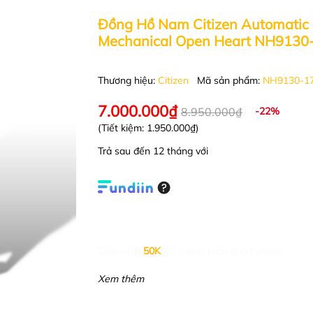
Đồng Hồ Nam Citizen Automatic
Mechanical Open Heart NH9130
Thương hiệu:
Citizen
Mã sản phẩm:
NH9130-1
7.000.000₫
8.950.000₫
-22%
(Tiết kiệm:
1.950.000₫
)
Trả sau đến 12 tháng với
Giảm đến
50K
khi thanh toán qua Fundiin.
Xem thêm