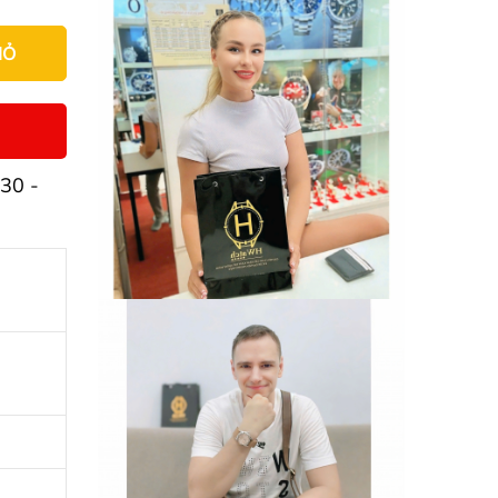
IỎ
30 -