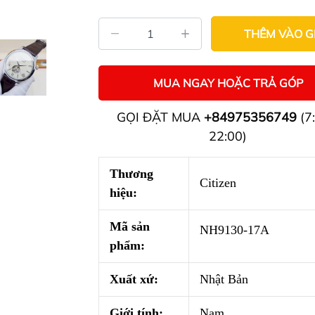
THÊM VÀO G
MUA NGAY HOẶC TRẢ GÓP
GỌI ĐẶT MUA
+84975356749
(7:
22:00)
Thương
Citizen
hiệu:
Mã sản
NH9130-17A
phẩm:
Xuất xứ:
Nhật Bản
Giới tính:
Nam