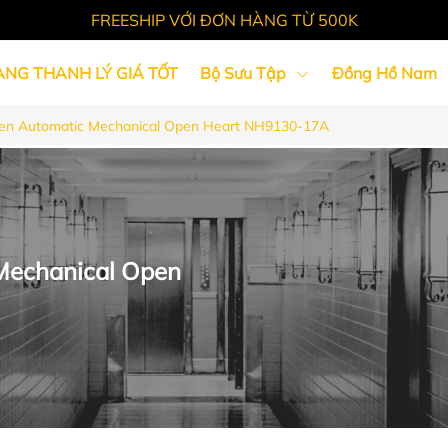
FREESHIP VỚI ĐƠN HÀNG TỪ 500K
ÀNG THANH LÝ GIÁ TỐT
Bộ Sưu Tập
Đồng Hồ Nam
en Automatic Mechanical Open Heart NH9130-17A
Tin Tức
Mechanical Open