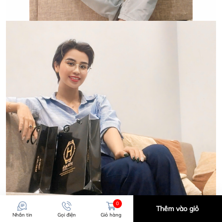
0
Thêm vào giỏ
Nhắn tin
Gọi điện
Giỏ hàng