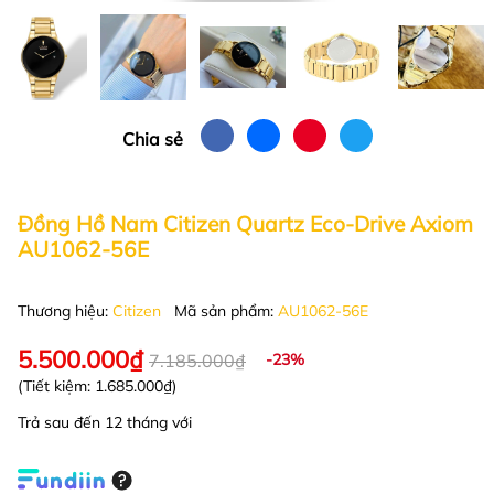
Chia sẻ
Đồng Hồ Nam Citizen Quartz Eco-Drive Axiom
AU1062-56E
Thương hiệu:
Citizen
Mã sản phẩm:
AU1062-56E
5.500.000₫
7.185.000₫
-23%
(Tiết kiệm:
1.685.000₫
)
Trả sau đến 12 tháng với