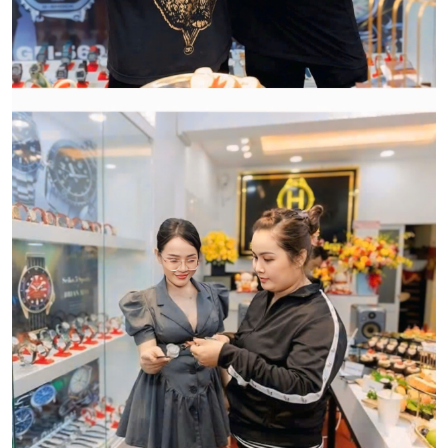
Đồng Hồ Chính Hãng
CẢM ƠN QUÝ KHÁCH ĐÃ TIN TƯỞNG VÀ ỦNG HỘ
HWATCH CHUYÊN NHẬP KHẨU và PHÂN PHỐI CÁC
LOẠI ĐỒNG HỒ CHÍNH HÃNG.
CẢM ƠN QUÝ KHÁCH ĐÃ TIN TƯỞNG VÀ ỦNG HỘ
HWATCH CHUYÊN NHẬP KHẨU và PHÂN PHỐI CÁC
LOẠI ĐỒNG HỒ CHÍNH HÃNG.