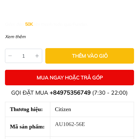
Giảm đến
50K
khi thanh toán qua Fundiin.
Xem thêm
THÊM VÀO GIỎ
MUA NGAY HOẶC TRẢ GÓP
GỌI ĐẶT MUA
+84975356749
(7:30 - 22:00)
Thương hiệu:
Citizen
AU1062-56E
Mã sản phẩm: