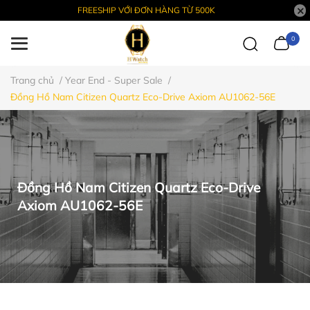
FREESHIP VỚI ĐƠN HÀNG TỪ 500K
0
Trang chủ
/
Year End - Super Sale
/
Đồng Hồ Nam Citizen Quartz Eco-Drive Axiom AU1062-56E
Đồng Hồ Nam Citizen Quartz Eco-Drive
Axiom AU1062-56E