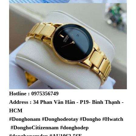
Hotline : 0975356749
Address : 34 Phan Văn Hân - P19- Bình Thạnh -
HCM
#Donghonam #Donghodeotay #Dongho #Hwatch
#DonghoCitizennam #donghodep
#donghonamdep #
AU1062-56E