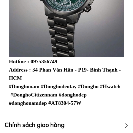
Hotline : 0975356749
Address : 34 Phan Văn Hân - P19- Bình Thạnh -
HCM
#Donghonam #Donghodeotay #Dongho #Hwatch
#DonghoCitizennam #donghodep
#donghonamdep #AT8304-57W
Chính sách giao hàng