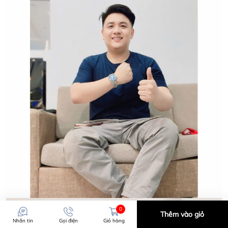
0
Thêm vào giỏ
Nhắn tin
Gọi điện
Giỏ hàng