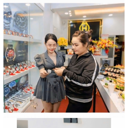
CẢM ƠN QUÝ KHÁCH ĐÃ TIN TƯỞNG VÀ ỦNG HỘ
HWATCH CHUYÊN NHẬP KHẨU và PHÂN PHỐI CÁC
LOẠI ĐỒNG HỒ CHÍNH HÃNG.
CẢM ƠN QUÝ KHÁCH ĐÃ TIN TƯỞNG VÀ ỦNG HỘ
HWATCH CHUYÊN NHẬP KHẨU và PHÂN PHỐI CÁC
LOẠI ĐỒNG HỒ CHÍNH HÃNG.