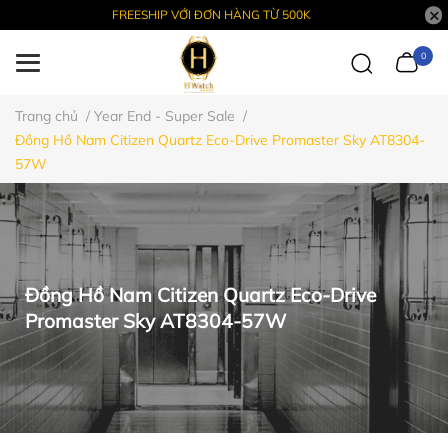
FREESHIP VỚI ĐƠN HÀNG TỪ 500K
0
Trang chủ
/
Year End - Super Sale
/
Đồng Hồ Nam Citizen Quartz Eco-Drive Promaster Sky AT8304-
57W
Đồng Hồ Nam Citizen Quartz Eco-Drive
Promaster Sky AT8304-57W