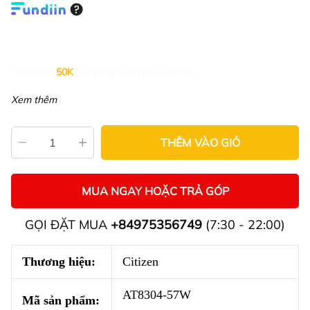
Giảm đến
50K
khi thanh toán qua Fundiin.
Xem thêm
THÊM VÀO GIỎ
MUA NGAY HOẶC TRẢ GÓP
GỌI ĐẶT MUA
+84975356749
(7:30 - 22:00)
Thương hiệu:
Citizen
AT8304-57W
Mã sản phẩm: