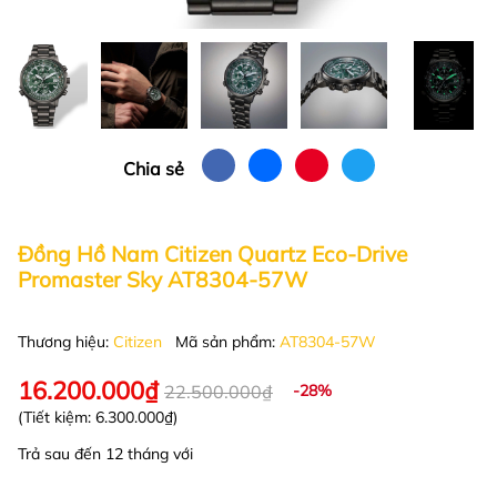
Chia sẻ
Đồng Hồ Nam Citizen Quartz Eco-Drive
Promaster Sky AT8304-57W
Thương hiệu:
Citizen
Mã sản phẩm:
AT8304-57W
16.200.000₫
22.500.000₫
-28%
(Tiết kiệm:
6.300.000₫
)
Trả sau đến 12 tháng với