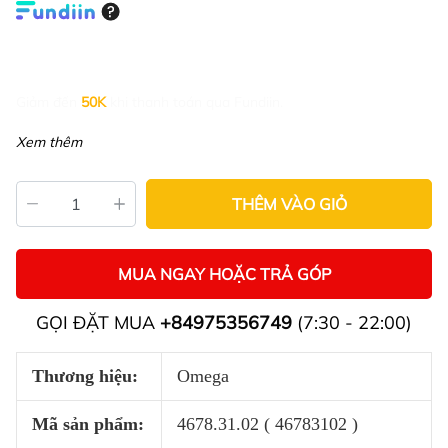
Giảm đến
50K
khi thanh toán qua Fundiin.
Xem thêm
THÊM VÀO GIỎ
MUA NGAY HOẶC TRẢ GÓP
GỌI ĐẶT MUA
+84975356749
(7:30 - 22:00)
Thương hiệu:
Omega
Mã sản phẩm:
4678.31.02 ( 46783102 )