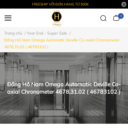
FREESHIP VỚI ĐƠN HÀNG TỪ 500K
0
Trang chủ
/
Year End - Super Sale
/
Đồng Hồ Nam Omega Automatic Deville Co-axial Chronometer
4678.31.02 ( 46783102 )
Đồng Hồ Nam Omega Automatic Deville Co-
axial Chronometer 4678.31.02 ( 46783102 )