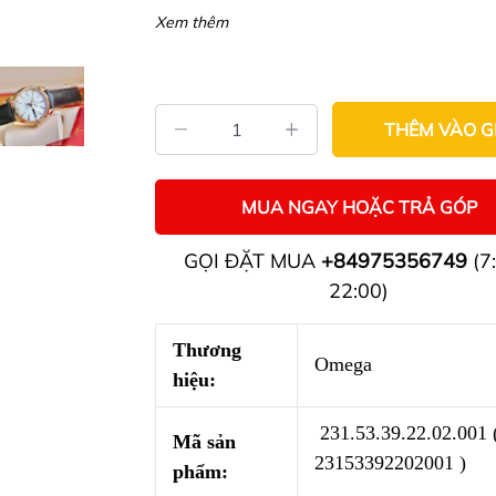
Xem thêm
THÊM VÀO G
MUA NGAY HOẶC TRẢ GÓP
GỌI ĐẶT MUA
+84975356749
(7:
22:00)
Thương
Omega
hiệu:
231.53.39.22.02.001 
Mã sản
23153392202001 )
phẩm: