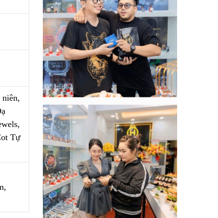
 niên,
Dạ
ewels,
Cot Tự
m,