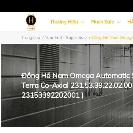
Thương Hiệu
Flash Sale
H
Trang chủ
/
Year End - Super Sale
/
Đồng Hồ Nam Omega A
Đồng Hồ Nữ
Đồng Hồ Cặp Đôi
Đồng Hồ Nam Omega Automatic 
Terra Co-Axial 231.53.39.22.02.00
23153392202001 )