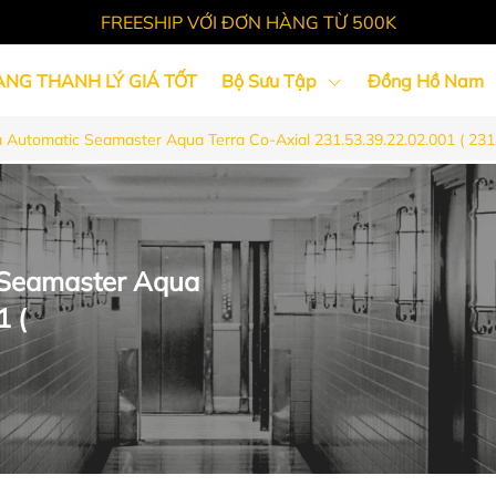
FREESHIP VỚI ĐƠN HÀNG TỪ 500K
ÀNG THANH LÝ GIÁ TỐT
Bộ Sưu Tập
Đồng Hồ Nam
utomatic Seamaster Aqua Terra Co-Axial 231.53.39.22.02.001 ( 23
Tin Tức
Seamaster Aqua
1 (