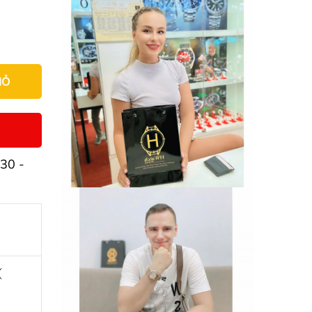
IỎ
30 -
(