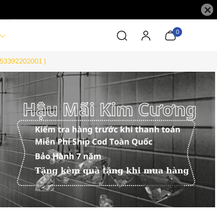
×
0
153392202001 )