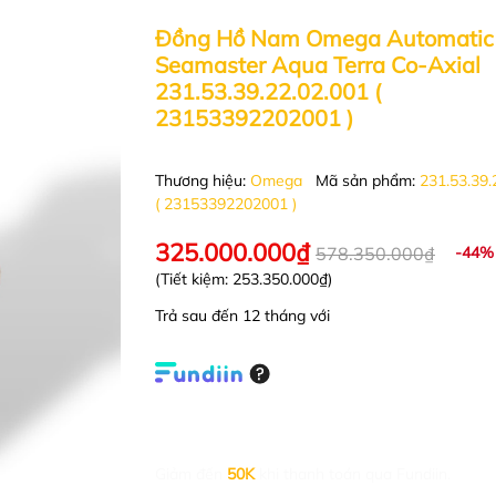
Đồng Hồ Nam Omega Automatic
Seamaster Aqua Terra Co-Axial
231.53.39.22.02.001 (
23153392202001 )
Thương hiệu:
Omega
Mã sản phẩm:
231.53.39.
( 23153392202001 )
325.000.000₫
578.350.000₫
-44%
(Tiết kiệm:
253.350.000₫
)
Trả sau đến 12 tháng với
Giảm đến
50K
khi thanh toán qua Fundiin.