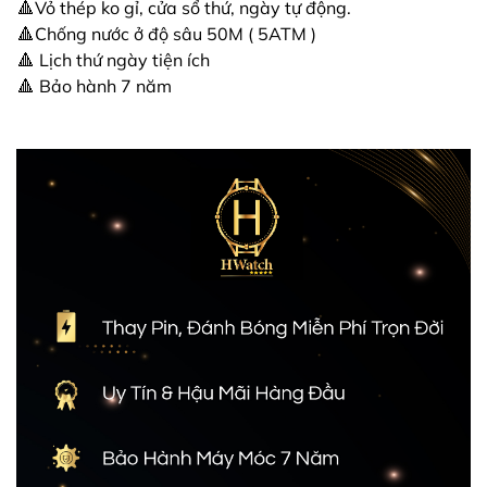
🔺Vỏ thép ko gỉ, cửa sổ thứ, ngày tự động.
🔺Chống nước ở độ sâu 50M ( 5ATM )
🔺 Lịch thứ ngày tiện ích
🔺 Bảo hành 7 năm