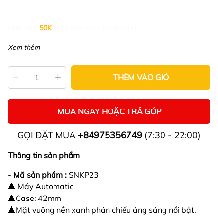
Giảm đến
50K
khi thanh toán qua Fundiin.
Xem thêm
THÊM VÀO GIỎ
MUA NGAY HOẶC TRẢ GÓP
GỌI ĐẶT MUA
+84975356749
(7:30 - 22:00)
Thông tin sản phẩm
-
Mã sản phẩm :
SNKP23
🔺 Máy Automatic
🔺Case: 42mm
🔺Mặt vuông nền xanh phản chiếu áng sáng nổi bật.