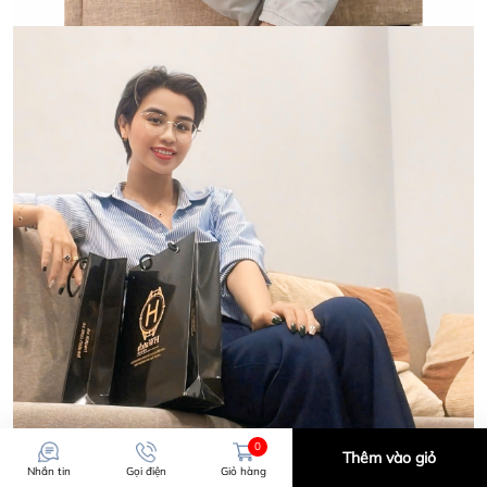
0
Thêm vào giỏ
Nhắn tin
Gọi điện
Giỏ hàng