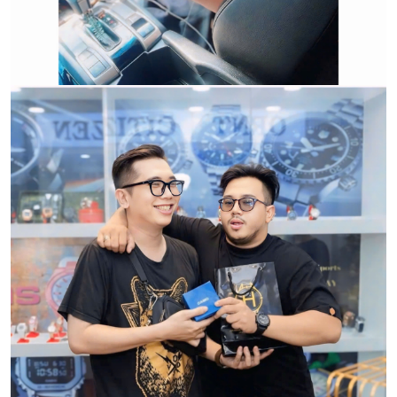
CẢM ƠN QUÝ KHÁCH ĐÃ TIN TƯỞNG VÀ ỦNG HỘ
HWATCH CHUYÊN NHẬP KHẨU và PHÂN PHỐI CÁC
LOẠI ĐỒNG HỒ CHÍNH HÃNG.
CẢM ƠN QUÝ KHÁCH ĐÃ TIN TƯỞNG VÀ ỦNG HỘ
HWATCH CHUYÊN NHẬP KHẨU và PHÂN PHỐI CÁC
LOẠI ĐỒNG HỒ CHÍNH HÃNG.