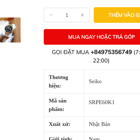
THÊM VÀO G
MUA NGAY HOẶC TRẢ GÓP
GỌI ĐẶT MUA
+84975356749
(7:
22:00)
Thương
Seiko
hiệu:
Mã sản
SRPE60K1
phẩm:
Xuất xứ:
Nhật Bản
Giới tính:
Nam