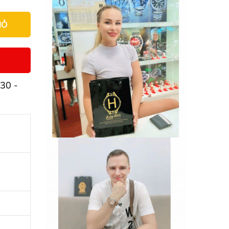
IỎ
30 -