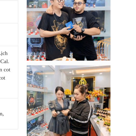
Lịch
 Cal.
n cot
cot
m,