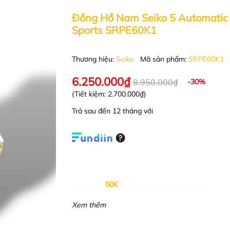
Đồng Hồ Nam Seiko 5 Automatic
Sports SRPE60K1
Thương hiệu:
Seiko
Mã sản phẩm:
SRPE60K1
6.250.000₫
8.950.000₫
-30%
(Tiết kiệm:
2.700.000₫
)
Trả sau đến 12 tháng với
Giảm đến
50K
khi thanh toán qua Fundiin.
Xem thêm