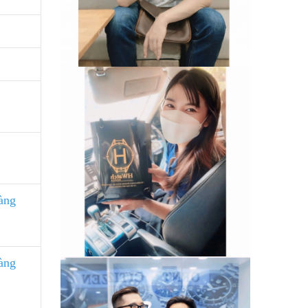
àng
àng