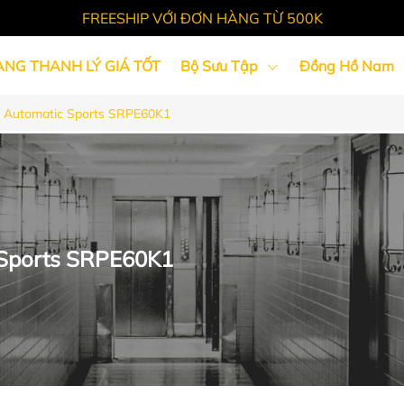
FREESHIP VỚI ĐƠN HÀNG TỪ 500K
ÀNG THANH LÝ GIÁ TỐT
Bộ Sưu Tập
Đồng Hồ Nam
 Automatic Sports SRPE60K1
Tin Tức
 Sports SRPE60K1