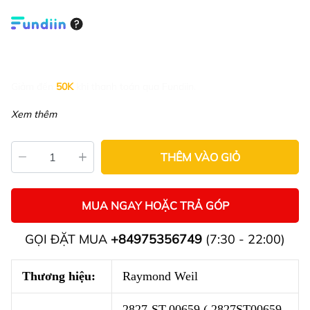
Giảm đến
50K
khi thanh toán qua Fundiin.
Xem thêm
THÊM VÀO GIỎ
MUA NGAY HOẶC TRẢ GÓP
GỌI ĐẶT MUA
+84975356749
(7:30 - 22:00)
Thương hiệu:
Raymond Weil
2827-ST-00659 ( 2827ST00659