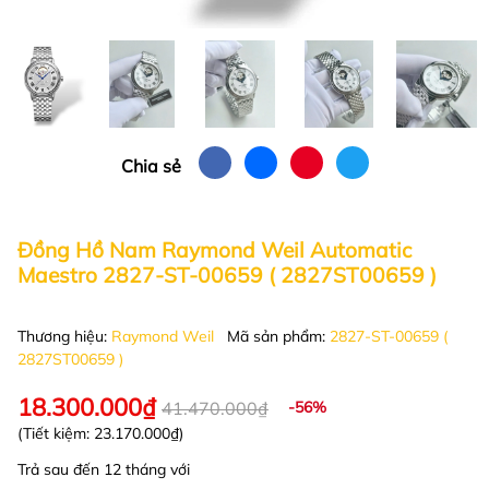
Chia sẻ
Đồng Hồ Nam Raymond Weil Automatic
Maestro 2827-ST-00659 ( 2827ST00659 )
Thương hiệu:
Raymond Weil
Mã sản phẩm:
2827-ST-00659 (
2827ST00659 )
18.300.000₫
41.470.000₫
-56%
(Tiết kiệm:
23.170.000₫
)
Trả sau đến 12 tháng với