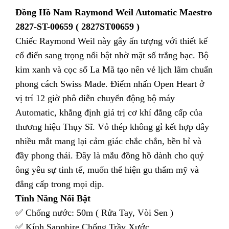
Đồng Hồ Nam Raymond Weil Automatic Maestro
2827-ST-00659 ( 2827ST00659 )
Chiếc Raymond Weil này gây ấn tượng với thiết kế
cổ điển sang trọng nổi bật nhờ mặt số trắng bạc. Bộ
kim xanh và cọc số La Mã tạo nên vẻ lịch lãm chuẩn
phong cách Swiss Made. Điểm nhấn Open Heart ở
vị trí 12 giờ phô diễn chuyển động bộ máy
Automatic, khẳng định giá trị cơ khí đẳng cấp của
thương hiệu Thụy Sĩ. Vỏ thép không gỉ kết hợp dây
nhiều mắt mang lại cảm giác chắc chắn, bền bỉ và
đầy phong thái. Đây là mẫu đồng hồ dành cho quý
ông yêu sự tinh tế, muốn thể hiện gu thẩm mỹ và
đẳng cấp trong mọi dịp.
Tính Năng Nổi Bật
✅ Chống nước: 50m ( Rửa Tay, Vòi Sen )
✅ Kính Sapphire Chống Trầy Xước