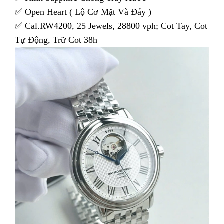
✅ Open Heart ( Lộ Cơ Mặt Và Đáy )
✅ Cal.RW4200, 25 Jewels, 28800 vph; Cot Tay, Cot
Tự Động, Trữ Cot 38h