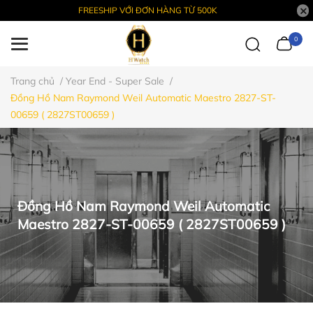
FREESHIP VỚI ĐƠN HÀNG TỪ 500K
0
Trang chủ
/
Year End - Super Sale
/
Đồng Hồ Nam Raymond Weil Automatic Maestro 2827-ST-
00659 ( 2827ST00659 )
Đồng Hồ Nam Raymond Weil Automatic
Maestro 2827-ST-00659 ( 2827ST00659 )