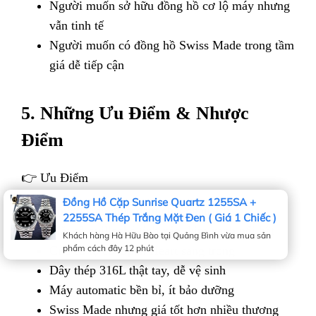
Người muốn sở hữu đồng hồ cơ lộ máy nhưng
vẫn tinh tế
Người muốn có đồng hồ Swiss Made trong tầm
giá dễ tiếp cận
5. Những Ưu Điểm & Nhược
Điểm
👉 Ưu Điểm
Đồng Hồ Cặp Sunrise Quartz 1255SA +
Thiết kế cổ điển đậm chất châu Âu
2255SA Thép Trắng Mặt Đen ( Giá 1 Chiếc )
Mặt số guilloché tinh xảo, kim xanh nổi bật
Khách hàng Hà Hữu Bào tại Quảng Bình vừa mua sản
phẩm cách đây 12 phút
Cửa sổ lộ cơ Open Heart sang trọng
Dây thép 316L thật tay, dễ vệ sinh
Máy automatic bền bỉ, ít bảo dưỡng
Swiss Made nhưng giá tốt hơn nhiều thương