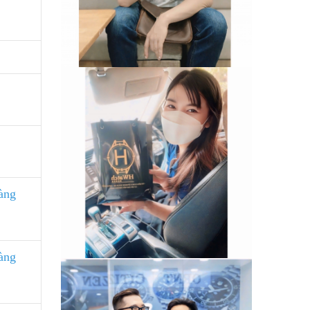
àng
àng