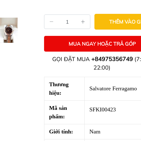
THÊM VÀO G
MUA NGAY HOẶC TRẢ GÓP
GỌI ĐẶT MUA
+84975356749
(7:
22:00)
Thương
Salvatore Ferragamo
hiệu:
Mã sản
SFKI00423
phẩm:
Giới tính:
Nam