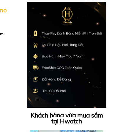
amo
m:
Khách hàng vừa mua sắm
tại Hwatch