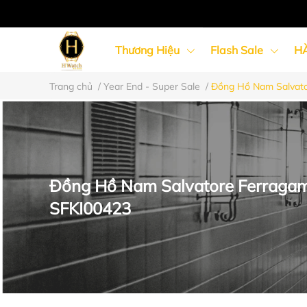
Thương Hiệu
Flash Sale
H
Trang chủ
/
Year End - Super Sale
/
Đồng Hồ Nam Salvato
Đồng Hồ Nữ
Đồng Hồ Cặp Đôi
Đồng Hồ Nam Salvatore Ferraga
SFKI00423