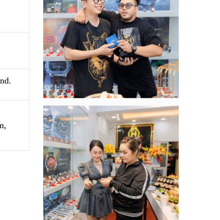
nd.
m,