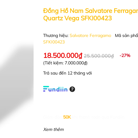
Đồng Hồ Nam Salvatore Ferrag
Quartz Vega SFKI00423
Thương hiệu:
Salvatore Ferragamo
Mã sản phẩ
SFKI00423
18.500.000₫
25.500.000₫
-27%
(Tiết kiệm:
7.000.000₫
)
Trả sau đến 12 tháng với
Giảm đến
50K
khi thanh toán qua Fundiin.
Xem thêm