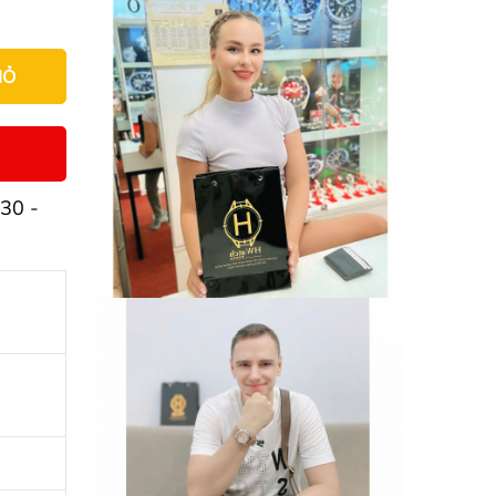
IỎ
30 -