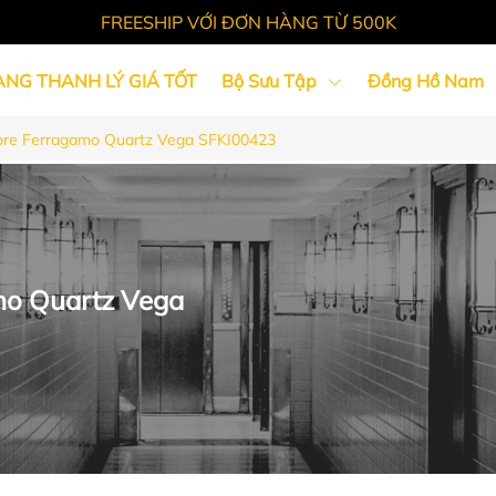
FREESHIP VỚI ĐƠN HÀNG TỪ 500K
ÀNG THANH LÝ GIÁ TỐT
Bộ Sưu Tập
Đồng Hồ Nam
re Ferragamo Quartz Vega SFKI00423
Tin Tức
mo Quartz Vega