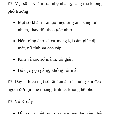
👉 Mặt số – Khảm trai nhẹ nhàng, sang mà không
phô trương
Mặt số khảm trai tạo hiệu ứng ánh sáng tự
nhiên, thay đổi theo góc nhìn.
Nền trắng ánh xà cừ mang lại cảm giác dịu
mắt, nữ tính và cao cấp.
Kim và cọc số mảnh, tối giản
Bố cục gọn gàng, không rối mắt
👉 Đây là kiểu mặt số rất “ăn ảnh” nhưng khi đeo
ngoài đời lại nhẹ nhàng, tinh tế, không hề phô.
👉 Vỏ & dây
Hình chữ nhật b
o tròn
mềm mại, tạo cảm giác