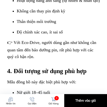
Hoạt động bằng ánh sáng (tự nhiên & nhân tạo)
Không cần thay pin định kỳ
Thân thiện môi trường
Độ chính xác cao, ít sai số
👉 Với Eco-Drive, người dùng gần như không cần
quan tâm đến bảo dưỡng pin, rất phù hợp với các
quý cô bận rộn.
4. Đối tượng sử dụng phù hợp
Mẫu đồng hồ này đặc biệt phù hợp với:
Nữ giới 18–45 tuổi
0
Thêm vào giỏ
Nhân viên văn phòng, giáo viên, người làm
Nhắn tin
Gọi điện
Giỏ hàng