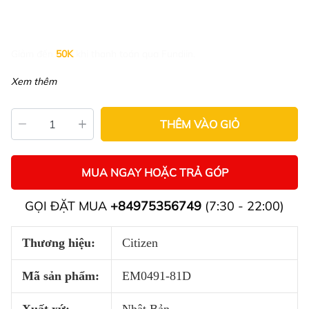
Giảm đến
50K
khi thanh toán qua Fundiin.
Xem thêm
THÊM VÀO GIỎ
MUA NGAY HOẶC TRẢ GÓP
GỌI ĐẶT MUA
+84975356749
(7:30 - 22:00)
Thương hiệu:
Citizen
Mã sản phẩm:
EM0491-81D