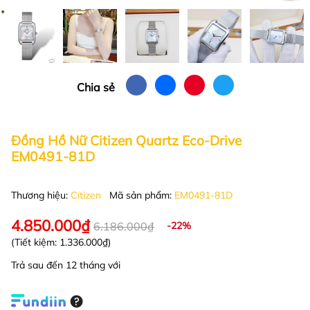
Chia sẻ
Đồng Hồ Nữ Citizen Quartz Eco-Drive
EM0491-81D
Thương hiệu:
Citizen
Mã sản phẩm:
EM0491-81D
4.850.000₫
6.186.000₫
-22%
(Tiết kiệm:
1.336.000₫
)
Trả sau đến 12 tháng với