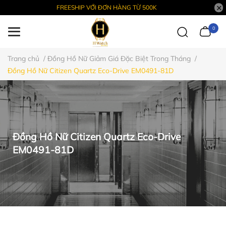
FREESHIP VỚI ĐƠN HÀNG TỪ 500K
0
Trang chủ
/
Đồng Hồ Nữ Giảm Giá Đặc Biệt Trong Tháng
/
Đồng Hồ Nữ Citizen Quartz Eco-Drive EM0491-81D
Đồng Hồ Nữ Citizen Quartz Eco-Drive
EM0491-81D