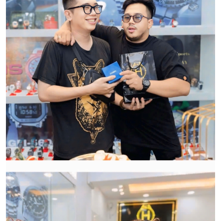
Qui trình xử lý thủ tục đổi trả
hàng:
HWATCH Chuyên Nhập khẩu Và Phân Phối Các Loại
Đồng Hồ Chính Hãng
CẢM ƠN QUÝ KHÁCH ĐÃ TIN TƯỞNG VÀ ỦNG HỘ
HWATCH CHUYÊN NHẬP KHẨU và PHÂN PHỐI CÁC
LOẠI ĐỒNG HỒ CHÍNH HÃNG.