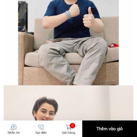
0
Thêm vào giỏ
Nhắn tin
Gọi điện
Giỏ hàng