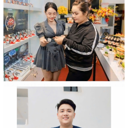
CẢM ƠN QUÝ KHÁCH ĐÃ TIN TƯỞNG VÀ ỦNG HỘ
HWATCH CHUYÊN NHẬP KHẨU và PHÂN PHỐI CÁC
LOẠI ĐỒNG HỒ CHÍNH HÃNG.