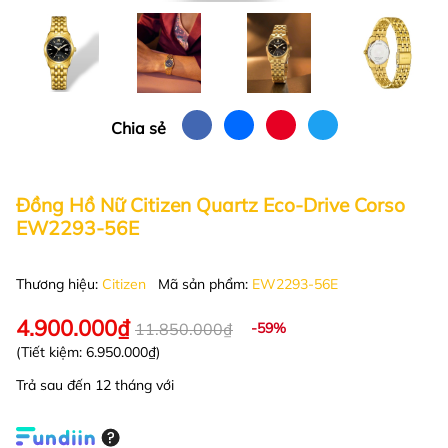
Chia sẻ
Đồng Hồ Nữ Citizen Quartz Eco-Drive Corso
EW2293-56E
Thương hiệu:
Citizen
Mã sản phẩm:
EW2293-56E
4.900.000₫
11.850.000₫
-59%
(Tiết kiệm:
6.950.000₫
)
Trả sau đến 12 tháng với