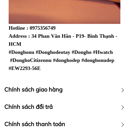
Hotline : 0975356749
Address : 34 Phan Văn Hân - P19- Bình Thạnh -
HCM
#Donghonu #Donghodeotay #Dongho #Hwatch
#DonghoCitizennu #donghodep #donghonudep
#EW2293-56E
Chính sách giao hàng
Chính sách vận chuyển
Chính sách đổi trả
Chính sách thanh toán