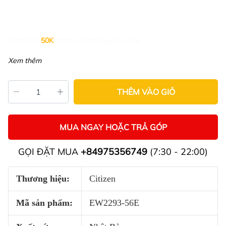
Giảm đến
50K
khi thanh toán qua Fundiin.
Xem thêm
THÊM VÀO GIỎ
MUA NGAY HOẶC TRẢ GÓP
GỌI ĐẶT MUA
+84975356749
(7:30 - 22:00)
Thương hiệu:
Citizen
Mã sản phẩm:
EW2293-56E