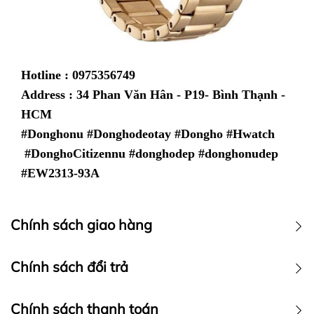
Hotline : 0975356749
Address : 34 Phan Văn Hân - P19- Bình Thạnh -
HCM
#Donghonu #Donghodeotay #Dongho #Hwatch
#DonghoCitizennu #donghodep #donghonudep
#
EW2313-93A
Chính sách giao hàng
Chính sách vận chuyển
Chính sách đổi trả
Chính sách thanh toán