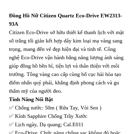
Đồng Hồ Nữ Citizen Quartz Eco-Drive EW2313-
93A
Citizen Eco-Drive sở hữu thiết kế thanh lịch với mặt
số trắng tối giản kết hợp dây kim loại mạ vàng sang
trọng, mang đến vẻ đẹp hiện đại và tinh tế. Công
nghệ Eco-Drive vận hành bằng năng lượng ánh sáng
giúp đồng hồ bền bỉ, tiện lợi và thân thiện với môi
trường. Tông vàng cao cấp cùng bố cục hài hòa tạo
điểm nhấn quý phái, khẳng định phong cách và gu
thẩm mỹ của người đeo.
Tính Năng Nổi Bật
✅ Chống nước: 50m ( Rửa Tay, Vòi Sen )
✅ Kính Sapphire Chống Trầy Xước
✅ Lịch ngày, Dạ quang; Cal.E011
✅ Eco-Drive, Chức năng chống sạc không đủ hoặc