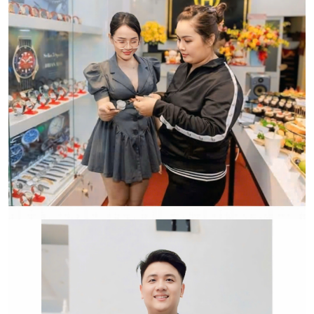
LOẠI ĐỒNG HỒ CHÍNH HÃNG.
CẢM ƠN QUÝ KHÁCH ĐÃ TIN TƯỞNG VÀ ỦNG HỘ
HWATCH CHUYÊN NHẬP KHẨU và PHÂN PHỐI CÁC
LOẠI ĐỒNG HỒ CHÍNH HÃNG.