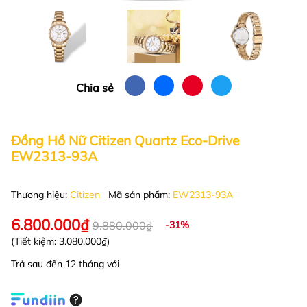
Chia sẻ
Đồng Hồ Nữ Citizen Quartz Eco-Drive
EW2313-93A
Thương hiệu:
Citizen
Mã sản phẩm:
EW2313-93A
6.800.000₫
9.880.000₫
-31%
(Tiết kiệm:
3.080.000₫
)
Trả sau đến 12 tháng với