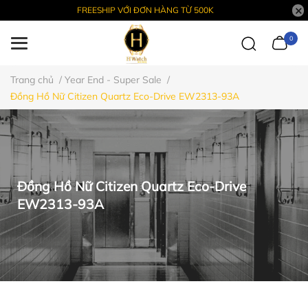
FREESHIP VỚI ĐƠN HÀNG TỪ 500K
0
Trang chủ
/
Year End - Super Sale
/
Đồng Hồ Nữ Citizen Quartz Eco-Drive EW2313-93A
Đồng Hồ Nữ Citizen Quartz Eco-Drive
EW2313-93A