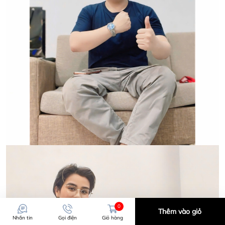
0
Thêm vào giỏ
Nhắn tin
Gọi điện
Giỏ hàng