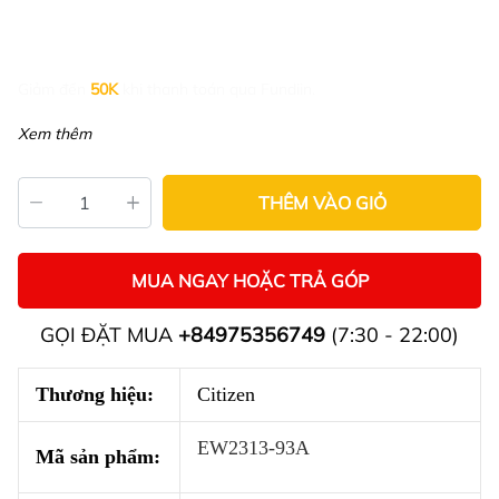
Giảm đến
50K
khi thanh toán qua Fundiin.
Xem thêm
THÊM VÀO GIỎ
MUA NGAY HOẶC TRẢ GÓP
GỌI ĐẶT MUA
+84975356749
(7:30 - 22:00)
Thương hiệu:
Citizen
EW2313-93A
Mã sản phẩm: