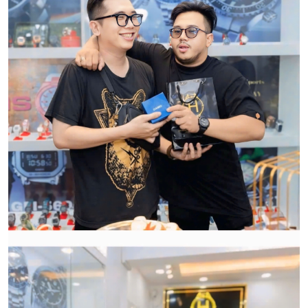
Qui trình xử lý thủ tục đổi trả
hàng:
HWATCH Chuyên Nhập khẩu Và Phân Phối Các Loại
Đồng Hồ Chính Hãng
CẢM ƠN QUÝ KHÁCH ĐÃ TIN TƯỞNG VÀ ỦNG HỘ
HWATCH CHUYÊN NHẬP KHẨU và PHÂN PHỐI CÁC