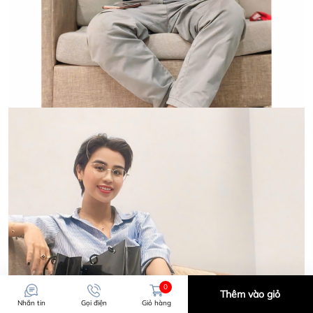
0
Thêm vào giỏ
Nhắn tin
Gọi điện
Giỏ hàng