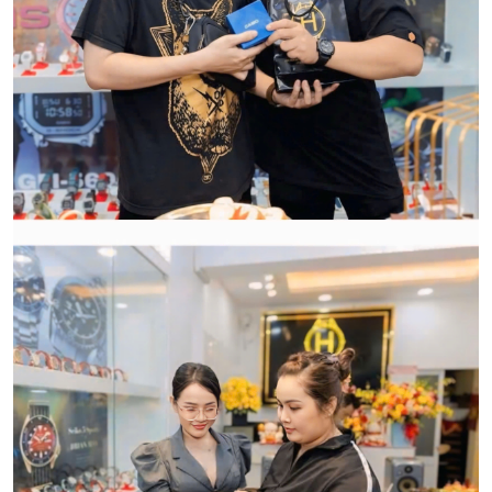
Qui trình xử lý thủ tục đổi trả
hàng:
HWATCH Chuyên Nhập khẩu Và Phân Phối Các Loại
Đồng Hồ Chính Hãng
CẢM ƠN QUÝ KHÁCH ĐÃ TIN TƯỞNG VÀ ỦNG HỘ
HWATCH CHUYÊN NHẬP KHẨU và PHÂN PHỐI CÁC
LOẠI ĐỒNG HỒ CHÍNH HÃNG.
CẢM ƠN QUÝ KHÁCH ĐÃ TIN TƯỞNG VÀ ỦNG HỘ
HWATCH CHUYÊN NHẬP KHẨU và PHÂN PHỐI CÁC
LOẠI ĐỒNG HỒ CHÍNH HÃNG.