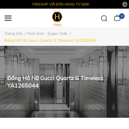
FREESHIP VỚI ĐƠN HÀNG TỪ 500K
0
Trang chủ
/
Year End - Super Sale
/
Đồng Hồ Nữ Gucci Quartz G Timeless YA1265044
Đồng Hồ Nữ Gucci Quartz G Timeless
YA1265044