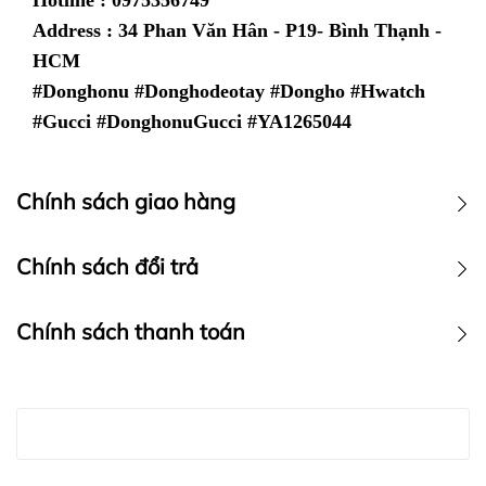
Hotline : 0975356749
Address : 34 Phan Văn Hân - P19- Bình Thạnh -
HCM
#Donghonu #Donghodeotay #Dongho #Hwatch
#Gucci #DonghonuGucci #YA1265044
Chính sách giao hàng
Chính sách vận chuyển
Chính sách đổi trả
Chính sách thanh toán
Chính sách thanh toán :
Hwatch
LƯU Ý: HWATCH Chuyên Nhập khẩu Và Phân Phối Các
Chuyên Nhập khẩu Và Phân Phối Các Loại Đồng Hồ
Loại Đồng Hồ Chính Hãng miễn phí vận chuyển toàn
Chính Hãng
Hwatch Chuyên Nhập khẩu Và Phân Phối Các Loại