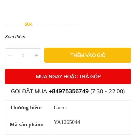
Giảm đến
50K
khi thanh toán qua Fundiin.
Xem thêm
THÊM VÀO GIỎ
MUA NGAY HOẶC TRẢ GÓP
GỌI ĐẶT MUA
+84975356749
(7:30 - 22:00)
Thương hiệu:
Gucci
YA1265044
Mã sản phẩm: