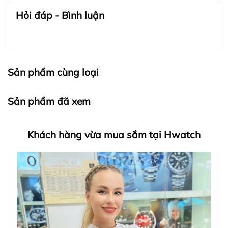
quốc với tất cả các đơn hàng đồng hồ.
Đồng Hồ Chính Hãng
Hỏi đáp - Bình luận
Sản phẩm cùng loại
Sản phẩm đã xem
Khách hàng vừa mua sắm tại Hwatch
HWATCH Chuyên Nhập khẩu Và Phân Phối Các Loại
Đồng Hồ Chính Hãng
Hwatch Chuyên Nhập khẩu Và Phân Phối Các Loại
Đồng Hồ Chính Hãng