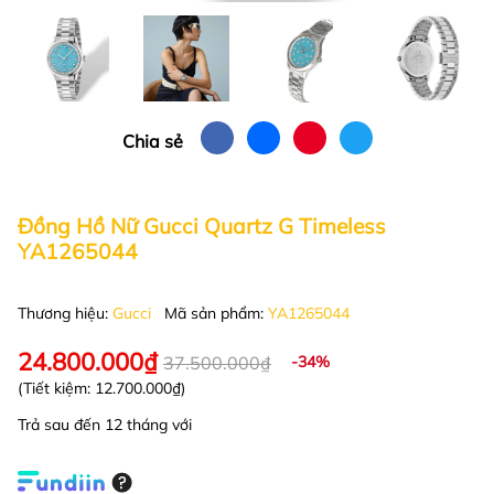
Chia sẻ
Đồng Hồ Nữ Gucci Quartz G Timeless
YA1265044
Thương hiệu:
Gucci
Mã sản phẩm:
YA1265044
24.800.000₫
37.500.000₫
-34%
(Tiết kiệm:
12.700.000₫
)
Trả sau đến 12 tháng với