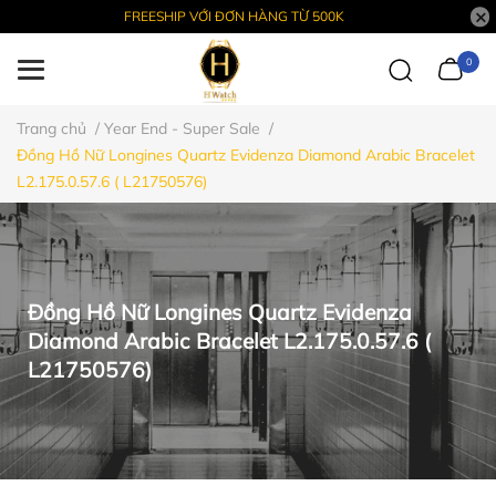
FREESHIP VỚI ĐƠN HÀNG TỪ 500K
0
Trang chủ
/
Year End - Super Sale
/
Đồng Hồ Nữ Longines Quartz Evidenza Diamond Arabic Bracelet
L2.175.0.57.6 ( L21750576)
Đồng Hồ Nữ Longines Quartz Evidenza
Diamond Arabic Bracelet L2.175.0.57.6 (
L21750576)