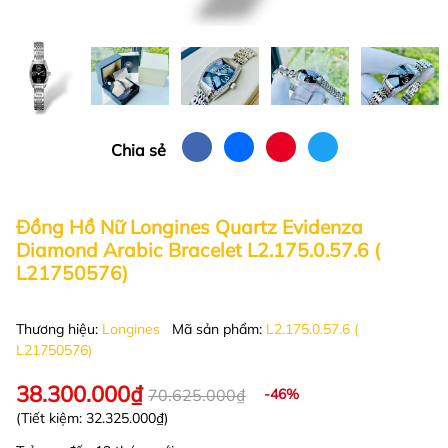
Chia sẻ
Đồng Hồ Nữ Longines Quartz Evidenza
Diamond Arabic Bracelet L2.175.0.57.6 (
L21750576)
Thương hiệu:
Longines
Mã sản phẩm:
L2.175.0.57.6 (
L21750576)
38.300.000₫
70.625.000₫
-46%
(Tiết kiệm:
32.325.000₫
)