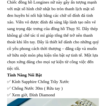
Chiếc đồng hồ Longines nữ này gây ấn tượng mạnh
với mặt số hình chữ nhật bo tròn thanh lịch mặt số
đen huyền bí nổi bật bằng các chữ số đính đá tinh
xảo. Viền vỏ được đính đá sáng lấp lánh tạo nên vẻ
sang trọng đặc trưng của đồng hồ Thụy Sĩ. Dây thép
không gỉ chế tác tỉ mỉ giúp tổng thể trở nên thanh
thoát khi lên tay. Đây là thiết kế dành cho những quý
cô yêu phong cách thời thượng – đẳng cấp và muốn
sở hữu một món phụ kiện tôn bật sự tinh tế. Một lựa
chọn xứng đáng cho mọi sự kiện từ công việc đến
tiệc tối.
Tính Năng Nổi Bật
✅ Kính Sapphire Chống Trầy Xước
✅ Chống Nước 30m ( Rửa tay )
✅ Xem giờ, Đính Diamond