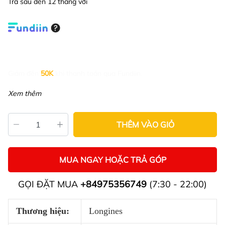
Trả sau đến 12 tháng với
Giảm đến
50K
khi thanh toán qua Fundiin.
Xem thêm
THÊM VÀO GIỎ
MUA NGAY HOẶC TRẢ GÓP
GỌI ĐẶT MUA
+84975356749
(7:30 - 22:00)
Thương hiệu:
Longines