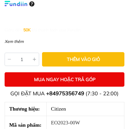
Giảm đến
50K
khi thanh toán qua Fundiin.
Xem thêm
THÊM VÀO GIỎ
MUA NGAY HOẶC TRẢ GÓP
GỌI ĐẶT MUA
+84975356749
(7:30 - 22:00)
Thương hiệu:
Citizen
EO2023-00W
Mã sản phẩm: