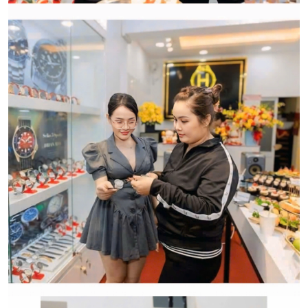
CẢM ƠN QUÝ KHÁCH ĐÃ TIN TƯỞNG VÀ ỦNG HỘ
HWATCH CHUYÊN NHẬP KHẨU và PHÂN PHỐI CÁC
LOẠI ĐỒNG HỒ CHÍNH HÃNG.
CẢM ƠN QUÝ KHÁCH ĐÃ TIN TƯỞNG VÀ ỦNG HỘ
HWATCH CHUYÊN NHẬP KHẨU và PHÂN PHỐI CÁC
LOẠI ĐỒNG HỒ CHÍNH HÃNG.