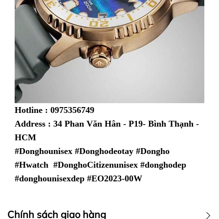
Hotline : 0975356749
Address : 34 Phan Văn Hân - P19- Bình Thạnh -
HCM
#Donghounisex #Donghodeotay #Dongho
#Hwatch #DonghoCitizenunisex #donghodep
#donghounisexdep #
EO2023-00W
Chính sách giao hàng