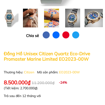
Chia sẻ
Đồng Hồ Unisex Citizen Quartz Eco-Drive
Promaster Marine Limited EO2023-00W
Thương hiệu:
Citizen
Mã sản phẩm:
EO2023-00W
8.500.000₫
11.200.000₫
-24%
(Tiết kiệm:
2.700.000₫
)
Trả sau đến 12 tháng với