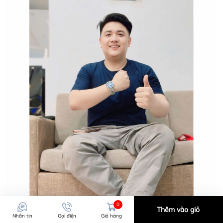
0
Thêm vào giỏ
Nhắn tin
Gọi điện
Giỏ hàng