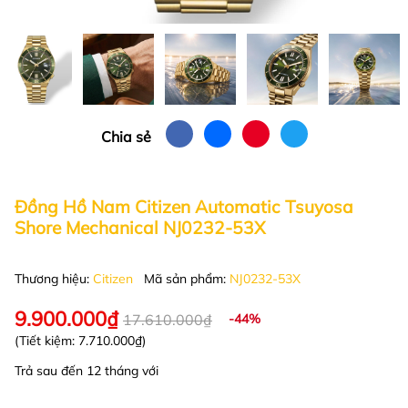
Chia sẻ
Đồng Hồ Nam Citizen Automatic Tsuyosa
Shore Mechanical NJ0232-53X
Thương hiệu:
Citizen
Mã sản phẩm:
NJ0232-53X
9.900.000₫
17.610.000₫
-44%
(Tiết kiệm:
7.710.000₫
)
Trả sau đến 12 tháng với