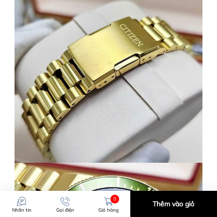
0
Thêm vào giỏ
Nhắn tin
Gọi điện
Giỏ hàng