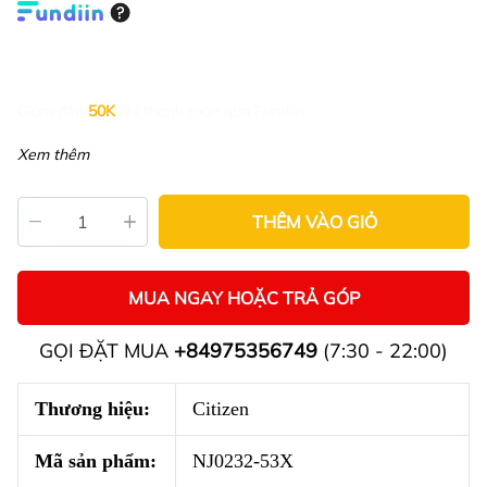
Giảm đến
50K
khi thanh toán qua Fundiin.
Xem thêm
THÊM VÀO GIỎ
MUA NGAY HOẶC TRẢ GÓP
GỌI ĐẶT MUA
+84975356749
(7:30 - 22:00)
Thương hiệu:
Citizen
Mã sản phẩm:
NJ0232-53X