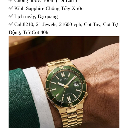
✅ Chống nước: 100m ( Đi Lặn )
✅ Kính Sapphire Chống Trầy Xước
✅ Lịch ngày, Dạ quang
✅ Cal.8210, 21 Jewels, 21600 vph; Cot Tay, Cot Tự
Động, Trữ Cot 40h