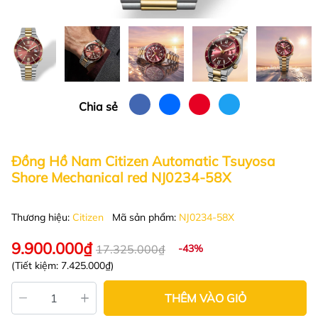
Chia sẻ
Đồng Hồ Nam Citizen Automatic Tsuyosa
Shore Mechanical red NJ0234-58X
Thương hiệu:
Citizen
Mã sản phẩm:
NJ0234-58X
9.900.000₫
17.325.000₫
-43%
(Tiết kiệm:
7.425.000₫
)
THÊM VÀO GIỎ