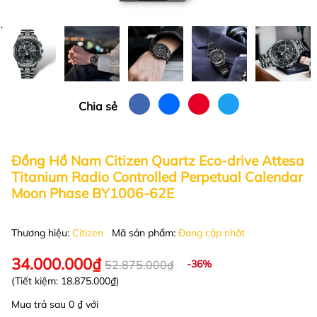
Chia sẻ
Đồng Hồ Nam Citizen Quartz Eco-drive Attesa
Titanium Radio Controlled Perpetual Calendar
Moon Phase BY1006-62E
Thương hiệu:
Citizen
Mã sản phẩm:
Đang cập nhật
34.000.000₫
52.875.000₫
-36%
(Tiết kiệm:
18.875.000₫
)
Mua trả sau 0 ₫ với