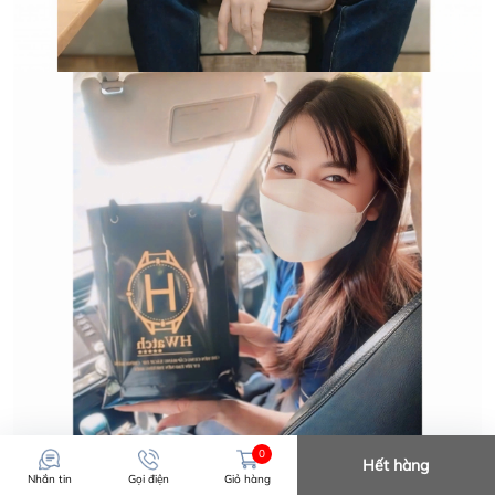
Trường hợp không chấp
nhận đổi hoặc trả sản
phẩm:
0
Hết hàng
Nhắn tin
Gọi điện
Giỏ hàng