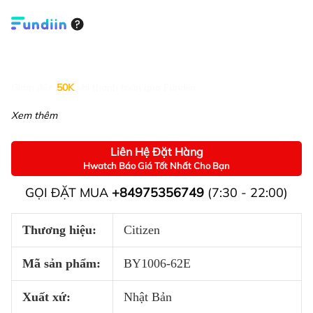
Giảm đến
50K
khi thanh toán qua Fundiin.
Xem thêm
Liên Hệ Đặt Hàng
Hwatch Báo Giá Tốt Nhất Cho Bạn
GỌI ĐẶT MUA
+84975356749
(7:30 - 22:00)
Thương hiệu:
Citizen
Mã sản phẩm:
BY1006-62E
Xuất xứ:
Nhật Bản