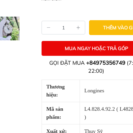
THÊM VÀO G
MUA NGAY HOẶC TRẢ GÓP
GỌI ĐẶT MUA
+84975356749
(7:
22:00)
Thương
Longines
hiệu:
Mã sản
L4.828.4.92.2 ( L482
phẩm:
)
Xuất xứ:
Thụy Sỹ