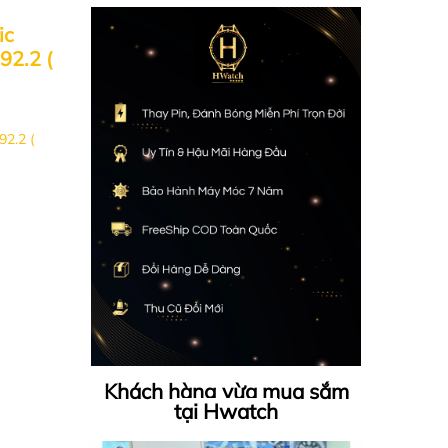
ic
92.2 (
92.2 (
Khách hàng vừa mua sắm
tại Hwatch