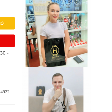
IỎ
30 -
84922