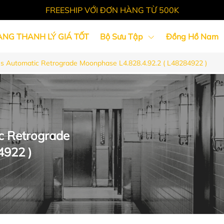
FREESHIP VỚI ĐƠN HÀNG TỪ 500K
ÀNG THANH LÝ GIÁ TỐT
Bộ Sưu Tập
Đồng Hồ Nam
 Automatic Retrograde Moonphase L4.828.4.92.2 ( L48284922 )
Tin Tức
c Retrograde
4922 )