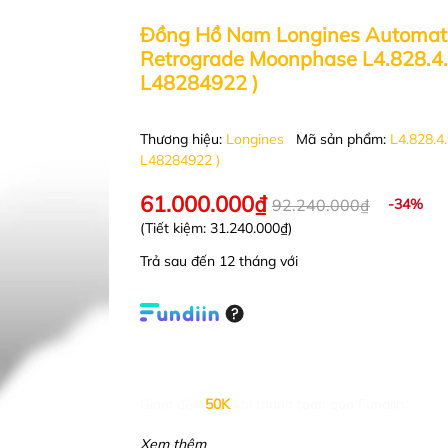
Đồng Hồ Nam Longines Automat
Retrograde Moonphase L4.828.4.
L48284922 )
Thương hiệu:
Longines
Mã sản phẩm:
L4.828.4.
L48284922 )
61.000.000₫
92.240.000₫
-34%
(Tiết kiệm:
31.240.000₫
)
Trả sau đến 12 tháng với
Giảm đến
50K
khi thanh toán qua Fundiin.
Xem thêm