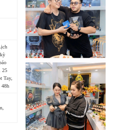
Lịch
 kỳ
báo
, 25
t Tay,
 48h
m,