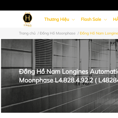
Thương Hiệu
Flash Sale
H
Trang chủ
/
Đồng Hồ Moonphase
/
Đồng Hồ Nam Longines
Đồng Hồ Nữ
Đồng Hồ Cặp Đôi
Đồng Hồ Nam Longines Automati
Moonphase L4.828.4.92.2 ( L4828