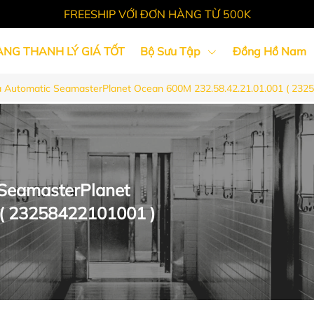
FREESHIP VỚI ĐƠN HÀNG TỪ 500K
ÀNG THANH LÝ GIÁ TỐT
Bộ Sưu Tập
Đồng Hồ Nam
utomatic SeamasterPlanet Ocean 600M 232.58.42.21.01.001 ( 232
Tin Tức
SeamasterPlanet
 ( 23258422101001 )