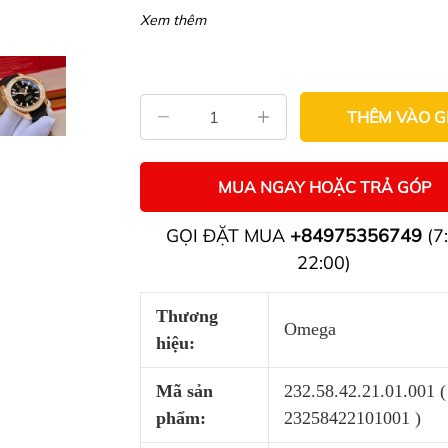
Xem thêm
THÊM VÀO G
MUA NGAY HOẶC TRẢ GÓP
GỌI ĐẶT MUA
+84975356749
(7:
22:00)
Thương
Omega
hiệu:
Mã sản
232.58.42.21.01.001 (
phẩm:
23258422101001 )