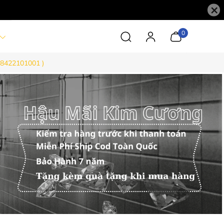
×
0
58422101001 )