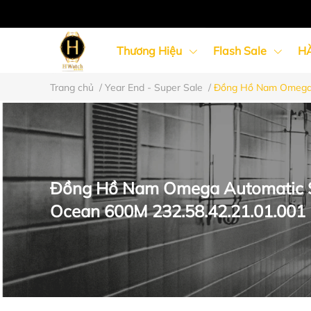
Thương Hiệu
Flash Sale
H
Trang chủ
/
Year End - Super Sale
/
Đồng Hồ Nam Omega A
Đồng Hồ Nữ
Đồng Hồ Cặp Đôi
Đồng Hồ Nam Omega Automatic 
Ocean 600M 232.58.42.21.01.001