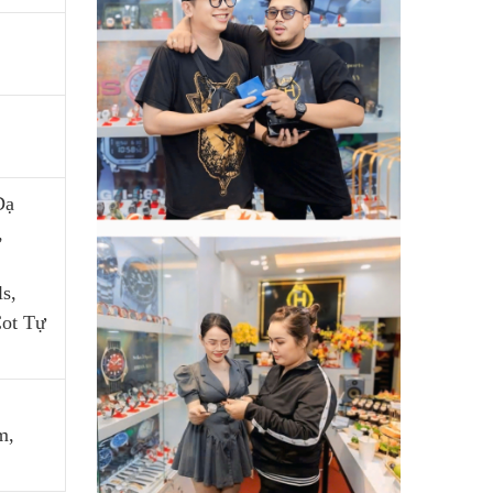
Dạ
,
s,
Cot Tự
m,