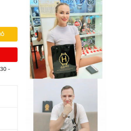
IỎ
30 -