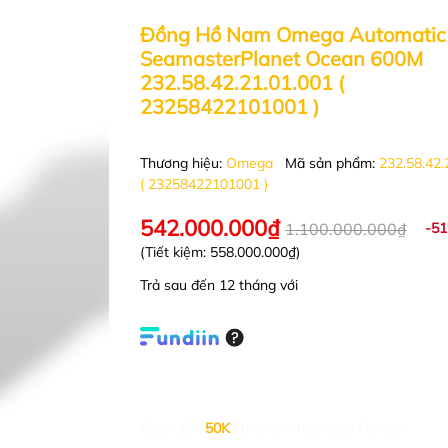
Đồng Hồ Nam Omega Automatic
SeamasterPlanet Ocean 600M
232.58.42.21.01.001 (
23258422101001 )
Thương hiệu:
Omega
Mã sản phẩm:
232.58.42.
( 23258422101001 )
542.000.000₫
1.100.000.000₫
-5
(Tiết kiệm:
558.000.000₫
)
Trả sau đến 12 tháng với
Giảm đến
50K
khi thanh toán qua Fundiin.