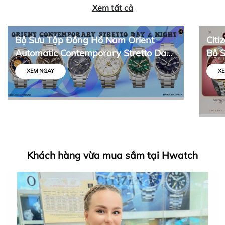
Xem tất cả
Bộ Sưu Tập Đồng Hồ Nam Orient
Citi
Automatic Contemporary Stretto Day
Bộ 
& Night
Thiế
XEM NGAY
XE
Khách hàng vừa mua sắm tại Hwatch