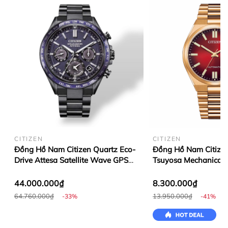
CITIZEN
CITIZEN
Đồng Hồ Nam Citizen Quartz Eco-
Đồng Hồ Nam Citize
Drive Attesa Satellite Wave GPS
Tsuyosa Mechanical 
CC4059-64L
NJ0153-82X
44.000.000₫
8.300.000₫
64.760.000₫
13.950.000₫
-33%
-41%