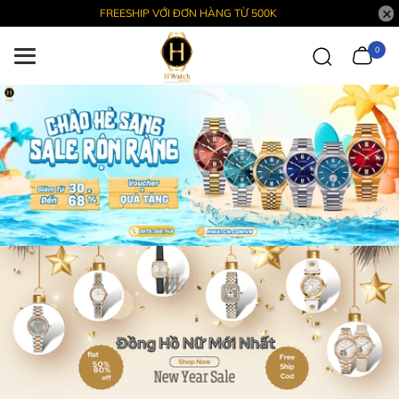
FREESHIP VỚI ĐƠN HÀNG TỪ 500K
0